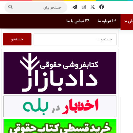
قی
درباره ما
تماس با ما