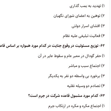
۱) تهدید به بمب گذاری
۲) توهین به اعضای شورای نگهبان
۳) افشای اسرار دولتی
۴) فعالیت تبلیغی علیه نظام
۶۲- توزیع مسئولیت در وقوع جنایت در کدام مورد همواره بر اساس قاعده تنصیف است؟
۱) حفر گودال در معبر عام و سقوط عایر در آن
۲) اجتماع سبب و مباشر
۳) برخورد بی واسطه دو نفر به یکدیگر
۴) تصادم دو وسیله نقلیه
۶۳- کدام مورد مشمول قاعده شرکت در جرم است؟
۱) اجتماع مکره و مکره در ارتکاب جرم