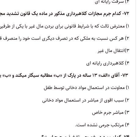
۴) سرقت رایانه ای
۷۲- کدام جرم مجازات کلاهبرداری مذکور در ماده یک قانون تشدید مجازات مرتکبین اختلاس از تشاء و کلاهبرداری را ندارد؟
۱) معترض ثالث که با شرایط قانونی برای بردن مال غیر با یکی از طرفین دعوا تبانی میکند.
۲) هر کس نسبت به ملکی که در تصرف دیگری است خود را منصرف قلمداد کرده و تقاضای ثبت ملک را کند
۳)انتقال مال غیر
۴) کلاهبرداری رایانه ای
۷۳- آقای «الف» ۱۳ ساله در پارک از «ب» مطالبه سیگار میکند و «ب» یک سیگار به او می دهد وصف رفتار «ب» چیست؟
۱) معاونت در استعمال مواد دخانی توسط طفل
۲) سبب اقوی از مباشر در استعمال مواد دخانی
۳) مباشر جرم خاص
۴) مرتکب جرمی نشده است.