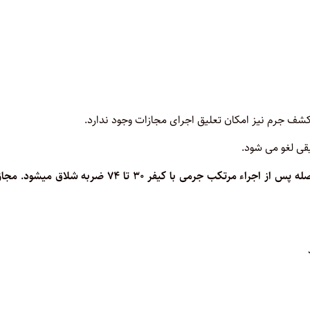
۶۹- «الف» مرتکب جرم حدی با مجازات صد ضربه شلاق میشود بلافاصله پس از اجراء مرتکب جرمی با کیفر ۳۰ تا ۷۴ ضربه شلاق