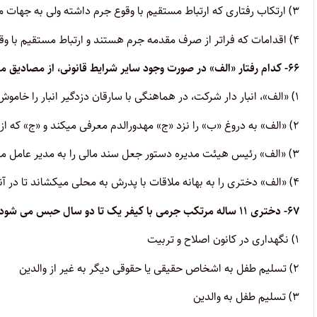
۳) ارتکاب رفتاری که ارتباط مستقیم با وقوع جرم داشته ولی به جهات مادی خارج از آگاهی مرتکب، وقوع آن جرم غیر ممکن باشد.
۴) اقدامات که فراتر از صرف مقدمه جرم هستند و ارتباط مستقیم با وقوع جرم دارند.
۶۶- کدام رفتار «الف» در صورت وجود سایر شرایط قانونی، از مصادیق معاونت در جرم نیست؟
۱) «الف»، انبار دار شرکت، در هماهنگی با سارقان دزدگیر انبار را خاموش میکند تا آنها اقدام به ربودن اموال شرک کنند.
۲) «الف» به دروغ «ب» را نزد «ج» مهدورالدم معرفی میکند و «ج» که از مهدورالدم نبودن «ب» آگاه نیست، مبادرت به قتل «ب» می کند.
۳) «الف» رئیس هیئت مدیره دستور جعل سند مالی را به مدیر عامل میدهد.
۴) «الف» دختری را به بهانه ملاقات با پدرش به محلی میکشاند تا در آنجا «ب» اقدام به سرفت جواهرات دختر کند.
۶۷- دختری ۱۱ ساله مرتکب جرمی با کیفر یک تا دو سال حبس می شود، دادگاه با وجود شرایط قانونی به کدام مورد نمی تواند حکم دهد؟
۱) نگهداری در کانون اصلاح و تربیت
۲) تسلیم طفل به اشخاص حقیقی یا حقوقی دیگر به غیر از والدین
۳) تسلیم طفل به والدین