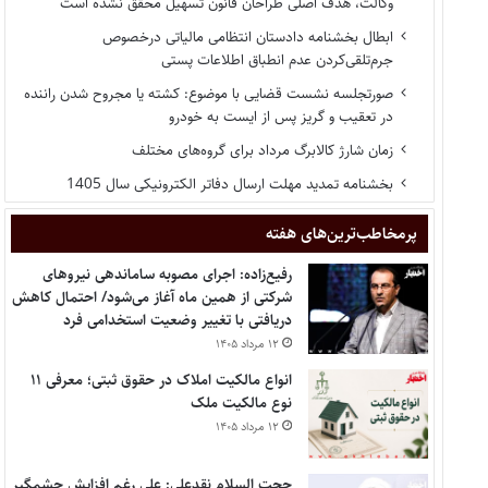
وکالت، هدف اصلی طراحان قانون تسهیل محقق نشده است
ابطال بخشنامه دادستان انتظامی مالیاتی درخصوص
جرم‌تلقی‌کردن عدم انطباق اطلاعات پستی
صورتجلسه نشست قضایی با موضوع: کشته یا مجروح شدن راننده
در تعقیب و گریز پس از ایست به خودرو
زمان شارژ کالابرگ مرداد برای گروه‌های مختلف
بخشنامه تمدید مهلت ارسال دفاتر الکترونیکی سال 1405
پر‌مخاطب‌ترین‌های هفته
رفیع‌زاده: اجرای مصوبه ساماندهی نیروهای
شرکتی از همین ماه آغاز می‌شود/ احتمال کاهش
دریافتی با تغییر وضعیت استخدامی فرد
۱۲ مرداد ۱۴۰۵
انواع مالکیت املاک در حقوق ثبتی؛ معرفی ۱۱
نوع مالکیت ملک
۱۲ مرداد ۱۴۰۵
حجت السلام نقدعلی: علی رغم افزایش چشمگیر