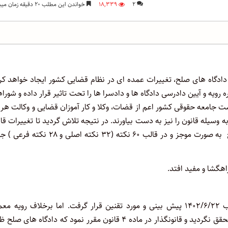
۲
۱۸,۳۳۹
خواندن این مطلب ۲۰ دقیقه زمان میبرد
ادگاه های صلح، تغییرات عمده ای در نظام قضایی کشور ایجاد خواهد کرد
ره رویه و آیین دادرسی دادگاه ها و دادسرا ها را تحت تاثیر قرار داده و شورا
ت جامعه حقوقی کشور اعم از قضات، وکلا و کار آموزان قضایی و وکالت هر
ه وسیله قانون را نیز به دست بیاورند. در نتیجه تلاش گردید تا تغییرات قا
و ارتفاع ابهامات پیش آمده به موجب آن در خصوص دادگاه های صلح به صورت موجز و در قالب ۶۰ نکته (۳۲ نکته اصل
اهگشا و مفید افتد.
مصوب ۱۴۰۲/۶/۲۲ پیش بینی و مورد تقنین قرار گرفت. اما برخلاف رویه مع
قانونگذار، تشکیل دادگاه های صلح با اجرایی شدن قانون مورد اشاره محقق نگردید و قانونگذار در ماده ۴ قانون مقرر نمود که دادگاه ه