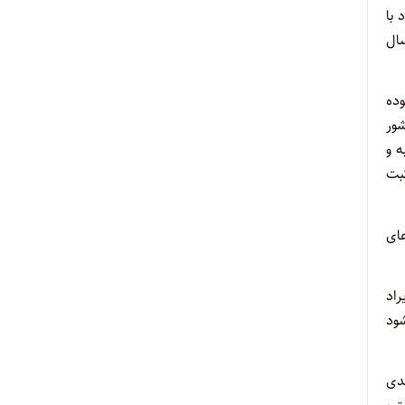
 با
ال
وده
کشور
 مرتبه و
ثبت
عای
راد
شود
مدی