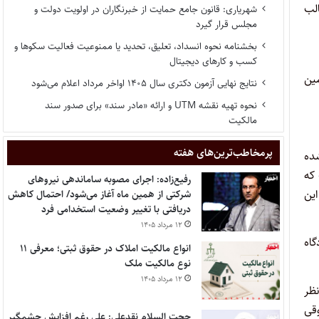
لب
شهریاری: قانون جامع حمایت از خبرنگاران در اولویت دولت و
مجلس قرار گیرد
بخشنامه نحوه انسداد، تعلیق، تحدید یا ممنوعیت فعالیت سکوها و
کسب و کارهای دیجیتال
ین
نتایج نهایی آزمون دکتری سال ۱۴۰۵ اواخر مرداد اعلام می‌شود
نحوه تهیه نقشه UTM و ارائه «مادر سند» برای صدور سند
مالکیت
پر‌مخاطب‌ترین‌های هفته
شده
که
رفیع‌زاده: اجرای مصوبه ساماندهی نیروهای
ین
شرکتی از همین ماه آغاز می‌شود/ احتمال کاهش
دریافتی با تغییر وضعیت استخدامی فرد
۱۲ مرداد ۱۴۰۵
گاه
انواع مالکیت املاک در حقوق ثبتی؛ معرفی ۱۱
نوع مالکیت ملک
۱۲ مرداد ۱۴۰۵
نظر
قی
حجت السلام نقدعلی: علی رغم افزایش چشمگیر