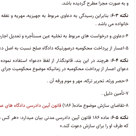
و به صورت مجزا مطرح گردیده باشد.
نکته ۳-۶:
خانواده می باشد .
۴-دعاوی و درخواست های مربوط به تخلیه عین مستأجره و تعدیل اجاره بها به جز دعاوی مربوط به سرقفلی و حق کسب یا پیشه یا تجارت.
۵-اعسار از پرداخت محکومبه درصورتیکه دادگاه صلح نسبت به اصل دعوا رسیدگی کرده باشد.
نکته ۴-۶:
هرچند در این بند، قانونگذار از لفظ «دعوا» استفاده نمود
دعوای اعسار از پرداخت محکومبه در زمانیکه موضوع محکومیت جزای نق
۶-حصر ورثه، تحریر ترکه، مهر و موم ورقه آن .
۷-تأمین دلیل .
۸-تقاضای سازش موضوع ماده( ۱۸۶)
قانون آیین دادرسی دادگاه های عم
نکته ۵-۶:
ماده ۱۸۶ قانون آیین دادرسی مدنی بیان میدارد: «هر
که طرف او را برای سازش دعوت کند.»