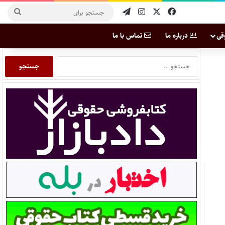
قی
درباره ما
تماس با ما