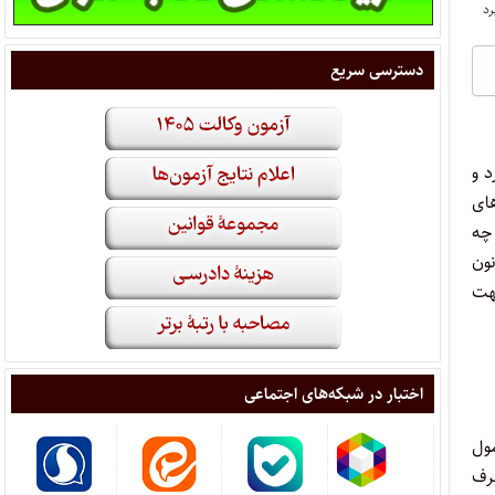
دسترسی سریع
 و
های
 چه
نون
ی و ۲۸ نکته فرعی ) جهت
اختبار در شبکه‌های اجتماعی
مول
ای صلح ظرف