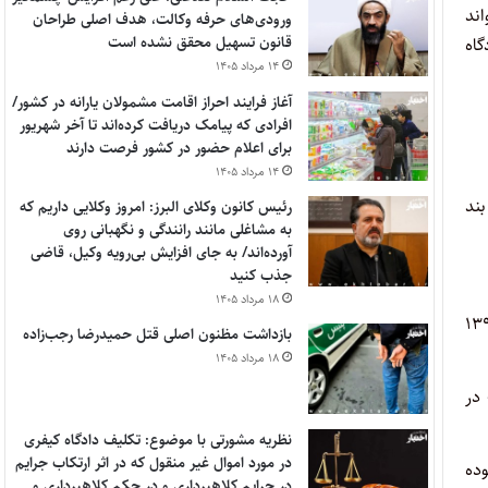
اند
ورودی‌های حرفه وکالت، هدف اصلی طراحان
قانون تسهیل محقق نشده است
گاه
۱۴ مرداد ۱۴۰۵
آغاز فرایند احراز اقامت مشمولان یارانه در کشور/
افرادی که پیامک دریافت کرده‌اند تا آخر شهریور
برای اعلام حضور در کشور فرصت دارند
۱۴ مرداد ۱۴۰۵
بند
رئیس کانون وکلای البرز: امروز وکلایی داریم که
به مشاغلی مانند رانندگی و نگهبانی روی
آورده‌اند/ به جای افزایش بی‌رویه وکیل، قاضی
جذب کنید
۱۸ مرداد ۱۴۰۵
۱۳۹۱
بازداشت مظنون اصلی قتل حمیدرضا رجب‌زاده
۱۸ مرداد ۱۴۰۵
 در
نظریه مشورتی با موضوع: تکلیف دادگاه کیفری
در مورد اموال غیر منقول که در اثر ارتکاب جرایم
وده
در جرایم کلاهبرداری و در حکم کلاهبرداری و