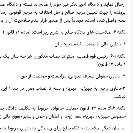
ارسال نماید و دادگاه اخیرالذکر نیز خود را صالح ندانسته و دادگاه
پرونده را جهت تعیین مرجع صالح و حل اختلاف به مرجع قونونی ارسال 
صلح واصل شده است، مجدداً پس از صدور قرار عدم صلاحیت آن را به د
نکته ۶:
صلاحیت های دادگاه صلح به شرح زیر است: (ماده ۱۲ قانون)
۱- دعاوی مالی تا نصاب یک میلیارد ریال .
نکته ۱-۶:
رئیس قوه قضاییه میتواند نصاب مذکور را هر سه سال یک بار
۱ ماده ۱۲ قانون)
۲- دعاوی حقوقی تصرف عدوانی، مزاحمت و ممانعت از حق.
۳-دعاوی راجع به جهیزیه، مهریه و نفقه تا نصاب مقرر در بند ۱ این ماده درصورتیکه مشمول ماده ۲۹
نباشد.
نکته ۲-۶:
ماده ۲۹ قانون حمایت خانواده مربوط به تکلیف داد
خصوص جهیزیه، مهریه، نفقه زوجه و اطفال و حمل و سایر حقوق مالی ز
به بیان دیگر صلاحیت دادگاه صلح برای رسیدگی به دعوای مربوط به جهی