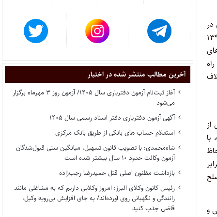
وده است لیکن در
 که تا زمان تشکیل دادگاه های صلح، شوراهای حل اختلاف به موجب قانون قبلی مصوب ۱۳۹۴
های
کیل و راه
آخرین مطالب منتشر شده در اختبار
ختلاف
آغاز ثبت‌نام آزمون دفتریاری سال ۱۴۰۵/ آزمون روز ۳ مهرماه برگزار
می‌شود
آگهی آزمون دفتریاری دفتر اسناد رسمی سال ۱۴۰۵
 ظرف یکسال از
استعلام حساب های بانکی از طریق بانک مرکزی
به تاریخ ۱۴۰۲/۸/۲۱ بوده است، با
شاه‌محمدی: با تصویب قانون تسهیل، میانگین سنی قبول‌شدگان
یکن با لحاظ
آزمون وکالت حدود ۱۰ سال بیشتر شده است
 برابر
بازداشت مظنون اصلی قتل حمیدرضا رجب‌زاده
های صلح
رئیس کانون وکلای البرز: امروز وکلایی داریم که به مشاغلی مانند
رانندگی و نگهبانی روی آورده‌اند/ به جای افزایش بی‌رویه وکیل،
قاضی جذب کنید
 و