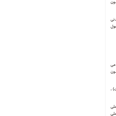
ی و بدون
یین دادرسی مدنی
ول
 می
دون
 ،
لی
ملی