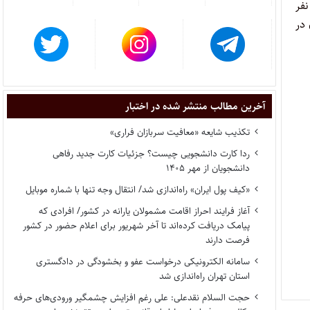
ات هیأت عمومی دیوان عالی کشور پس از بحث مفصل پیرامون موضوع رأی شعبه اول را صائب دانسته و از مجموع ۱۱۲ نفر
 در
آخرین مطالب منتشر شده در اختبار
تکذیب شایعه «معافیت سربازان فراری»
ردا کارت دانشجویی چیست؟ جزئیات کارت جدید رفاهی
دانشجویان از مهر ۱۴۰۵
«کیف پول ایران» راه‌اندازی شد/ انتقال وجه تنها با شماره موبایل
آغاز فرایند احراز اقامت مشمولان یارانه در کشور/ افرادی که
پیامک دریافت کرده‌اند تا آخر شهریور برای اعلام حضور در کشور
فرصت دارند
سامانه الکترونیکی درخواست عفو و بخشودگی در دادگستری
استان تهران راه‌اندازی شد
حجت السلام نقدعلی: علی رغم افزایش چشمگیر ورودی‌های حرفه