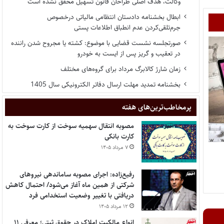
وکالت، هدف اصلی طراحان قانون تسهیل محقق نشده است
ابطال بخشنامه دادستان انتظامی مالیاتی درخصوص
جرم‌تلقی‌کردن عدم انطباق اطلاعات پستی
صورتجلسه نشست قضایی با موضوع: کشته یا مجروح شدن راننده
در تعقیب و گریز پس از ایست به خودرو
زمان شارژ کالابرگ مرداد برای گروه‌های مختلف
بخشنامه تمدید مهلت ارسال دفاتر الکترونیکی سال 1405
پر‌مخاطب‌ترین‌های هفته
مصوبه انتقال سهمیه سوخت از کارت سوخت به
کارت بانکی
۷ مرداد ۱۴۰۵
رفیع‌زاده: اجرای مصوبه ساماندهی نیروهای
شرکتی از همین ماه آغاز می‌شود/ احتمال کاهش
دریافتی با تغییر وضعیت استخدامی فرد
۱۲ مرداد ۱۴۰۵
انواع مالکیت املاک در حقوق ثبتی؛ معرفی ۱۱