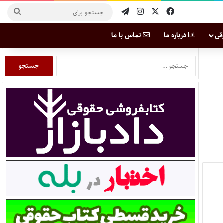
قی
درباره ما
تماس با ما