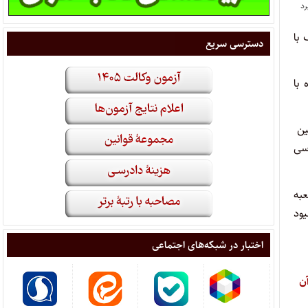
با
دسترسی سریع
 با
ین
سی
به
یود
اختبار در شبکه‌های اجتماعی
ن