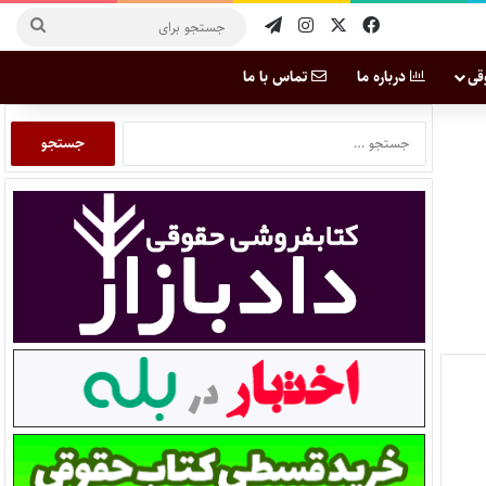
قی
درباره ما
تماس با ما