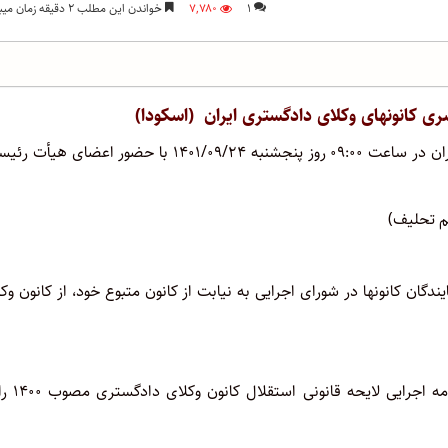
۱
۷,۷۸۰
خواندن این مطلب ۲ دقیقه زمان میبرد
ی کانونهای وکلای دادگستری ایران (اسکودا)
نشست شورای اجرایی اتحادیه سراسری کانونهای وکلای دادگستری ایران در ساعت ۰۹:۰۰ روز پنجشنبه ۱۴۰۱/۰۹/۲۴ با حضور اعضای
سم تحلیف)
دگان کانونها در شورای اجرایی به نیابت از کانون متبوع خود، از کانون وک
جناب آقای ابراهیم کیانی هرچگانی آخرین وضعیت اصلاحا