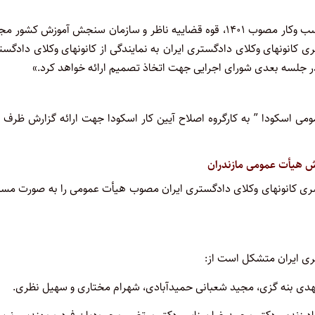
مصوبه: «باتوجه به اینکه برپایه قانون تسهیل صدور برخی مجوزهای کسب وکار مصوب ۱۴۰۱، قوه قضاییه ناظر و سازمان سنجش آموزش کش
 کانونهای وکلای دادگستری ایران به نمایندگی از کانونهای وکلای دادگس
 در جلسه بعدی شورای اجرایی جهت اتخاذ تصمیم ارائه خواهد کرد.»
 اسکودا ” به کارگروه اصلاح آیین کار اسکودا جهت ارائه گزارش ظرف 
ش هیأت عمومی مازندران
سری کانونهای وکلای دادگستری ایران مصوب هیأت عمومی را به صورت مسا
ری ایران متشکل است از:
مهدی بنه گزی، مجید شعبانی حمیدآبادی، شهرام مختاری و سهیل نظری.