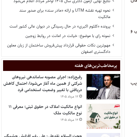
مان
نتایج نهایی آزمون دکتری سال ۱۴۰۵ اواخر مرداد اعلام می‌شود
نحوه تهیه نقشه UTM و ارائه «مادر سند» برای صدور سند
مالکیت
پرونده «کلثوم اکبری» در حال رسیدگی در دیوان عالی کشور است
 و
نمونه رای با موضوع: خیانت در امانت در روابط زوجین
مهم‌ترین نکات حقوقی قرارداد پیش‌فروش ساختمان از زبان معاون
دادگستری اصفهان
پر‌مخاطب‌ترین‌های هفته
رفیع‌زاده: اجرای مصوبه ساماندهی نیروهای
یب
شرکتی از همین ماه آغاز می‌شود/ احتمال کاهش
دریافتی با تغییر وضعیت استخدامی فرد
۱۲ مرداد ۱۴۰۵
انواع مالکیت املاک در حقوق ثبتی؛ معرفی ۱۱
نوع مالکیت ملک
۱۲ مرداد ۱۴۰۵
حجت السلام نقدعلی: علی رغم افزایش چشمگیر