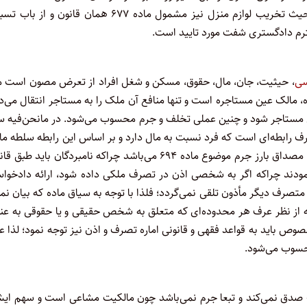
مصوب ۱۳۷۵ است و از حیث تخریب لوازم منزل نیز مشمول ماده ۶۷۷ همان قانون و از 
رم دادگستری شفت مورد تایید است.
سی
، حیثیت، جان، مال، حقوق، مسکن و شغل افراد از تعرض مصون است م
نده، مالک عین مستاجره است و تنها منافع آن ملک را به مستاجر انتقال می‌
ی مستاجر شود و چنین عملی تخلف و جرم محسوب می‌شود. در مانحن‌فیه سا
رف رابطه‌ای است که فرد نسبت به مال دارد و بر اساس این رابطه سلطه م
و معنوی نسبت به مال برایش ایجاد می‌شود و ورود نامبردگان به عنف، مصداق بارز جرم موضوع ماده ۶۹۴ می‌باشد چراکه نامبردگان باید 
نمودند چراکه اگر به شخصی اذن در تصرف ملکی داده شود، ارائه دادخوا
تصرف دیگر مأذون تلقی نمی‌گردد؛ فلذا با توجه به سیاق ماده که بیان نم
ه از نظر عرف هر محدوده‌ای که متعلق به شخص حقیقی و یا حقوقی به عن
 باید به قواعد فقهی و قانونی اماره تصرف و اذن نیز توجه نمود؛ لذا 
محسوب می‌شود.
دق نمی‌کند و تبعا جرم نمی‌باشد چون مالکیت مشاعی است و سهم ایش