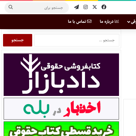
قی
درباره ما
تماس با ما