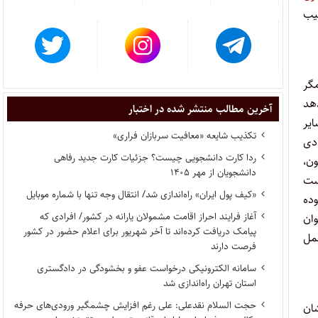
باب تسبیب
گر
دهد
آخرین مطالب منتشر شده در اختبار
یر
تکذیب شایعه «معافیت سربازان فراری»
ادی
ردا کارت دانشجویی چیست؟ جزئیات کارت جدید رفاهی
طبق قانون،
دانشجویان از مهر ۱۴۰۵
ست
«کیف پول ایران» راه‌اندازی شد/ انتقال وجه تنها با شماره موبایل
وده
آغاز فرایند احراز اقامت مشمولان یارانه در کشور/ افرادی که
وان
پیامک دریافت کرده‌اند تا آخر شهریور برای اعلام حضور در کشور
عمل
فرصت دارند
سامانه الکترونیکی درخواست عفو و بخشودگی در دادگستری
استان تهران راه‌اندازی شد
حجت السلام نقدعلی: علی رغم افزایش چشمگیر ورودی‌های حرفه
ان