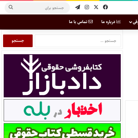
قی
درباره ما
تماس با ما