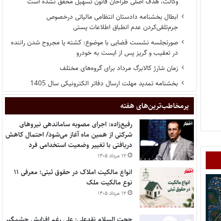
وکالت، هدف اصلی طراحان قانون تسهیل محقق نشده است
ابطال بخشنامه دادستان انتظامی مالیاتی درخصوص
جرم‌تلقی‌کردن عدم انطباق اطلاعات پستی
صورتجلسه نشست قضایی با موضوع: کشته یا مجروح شدن راننده
در تعقیب و گریز پس از ایست به خودرو
زمان شارژ کالابرگ مرداد برای گروه‌های مختلف
بخشنامه تمدید مهلت ارسال دفاتر الکترونیکی سال 1405
پر‌مخاطب‌ترین‌های هفته
رفیع‌زاده: اجرای مصوبه ساماندهی نیروهای
شرکتی از همین ماه آغاز می‌شود/ احتمال کاهش
دریافتی با تغییر وضعیت استخدامی فرد
۱۲ مرداد ۱۴۰۵
انواع مالکیت املاک در حقوق ثبتی؛ معرفی ۱۱
نوع مالکیت ملک
۱۲ مرداد ۱۴۰۵
حجت السلام نقدعلی: علی رغم افزایش چشمگیر