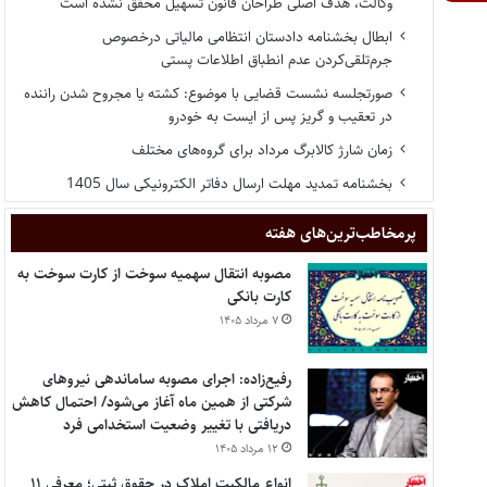
وکالت، هدف اصلی طراحان قانون تسهیل محقق نشده است
ابطال بخشنامه دادستان انتظامی مالیاتی درخصوص
جرم‌تلقی‌کردن عدم انطباق اطلاعات پستی
صورتجلسه نشست قضایی با موضوع: کشته یا مجروح شدن راننده
در تعقیب و گریز پس از ایست به خودرو
زمان شارژ کالابرگ مرداد برای گروه‌های مختلف
بخشنامه تمدید مهلت ارسال دفاتر الکترونیکی سال 1405
پر‌مخاطب‌ترین‌های هفته
مصوبه انتقال سهمیه سوخت از کارت سوخت به
کارت بانکی
۷ مرداد ۱۴۰۵
رفیع‌زاده: اجرای مصوبه ساماندهی نیروهای
شرکتی از همین ماه آغاز می‌شود/ احتمال کاهش
دریافتی با تغییر وضعیت استخدامی فرد
۱۲ مرداد ۱۴۰۵
انواع مالکیت املاک در حقوق ثبتی؛ معرفی ۱۱