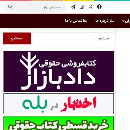
قی
درباره ما
تماس با ما