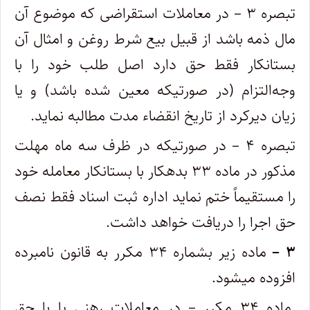
تبصره ۳ – در معاملات استقراضی که موضوع آن
مال ذمه باشد از قبیل بیع شرط روغن و امثال آن
بستانکار فقط حق دارد اصل طلب خود را با
وجه‌التزام (‌در صورتیکه معین شده باشد) و یا
زیان دیرکرد از تاریخ انقضاء مدت مطالبه نماید.
تبصره ۴ – در صورتیکه در ظرف سه ماه مهلت
مذکور در ماده ۳۳ بدهکار با بستانکار معامله خود
را مستقیماً ختم نماید اداره ثبت اسناد فقط نصف
‌حق اجرا را دریافت خواهد داشت.
۳ –
ماده زیر بشماره ۳۴ مکرر به قانون نامبرده
افزوده میشود.
.ماده ۳۴ مکرر – در معاملات رهنی یا با حق