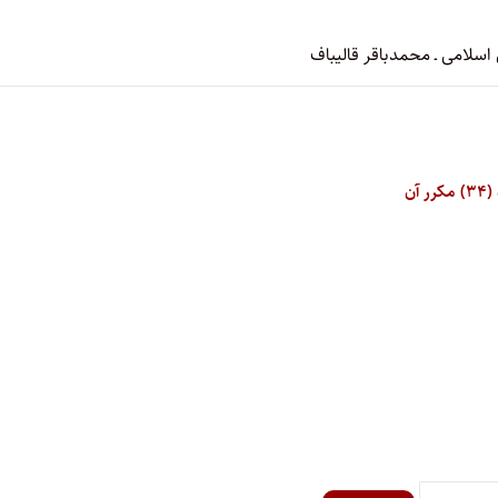
لامی ـ محمدباقر قالیباف