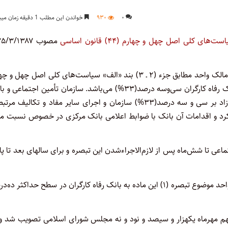
۰
۹۳۰
خواندن این مطلب 1 دقیقه زمان میبرد
ای کلی اصل چهل و چهارم (۴۴) قانون اساسی
تبصره۵ ـ حداکثر سقف سهام سازمان تأمین اجتماعی با رعایت تعریف مالک واحد مطابق جزء (۲ ـ ۳) بند «الف» سیاست‌های کلی اصل چه
(۴۴) قانون اساسی جمهوری اسلامی ایران و تبصره (۱) این ماده در بانک رفاه کارگران سی‌وسه ‌درصد(۳۳%) می‌باشد. سازمان تأمین اجتم
رفاه کارگران مکلفند حداکثر تا دوازده ماه نسبت به واگذاری سهام مازاد بر سی و سه درصد(۳۳%) سازمان و اجرای سایر مفاد و تکالیف 
قانون اساسی و انطباق عملکرد و اقدامات آن بانک با ضوابط اعلامی بانک مرکزی در خصوص نسبت 
ی تا شش‌ماه پس از لازم‌الاجراءشدن این تبصره و برای سالهای بعد تا پا
سقف رشد مانده بدهی سالانه سازمان تأمین‌اجتماعی با تعریف مالک واحد موضوع تبصره (۱) این ماده به بانک رفاه کارگران در سطح حداکثر
هم مهرماه یکهزار و سیصد و نود و نه مجلس شورای اسلامی ‌تصویب شد و