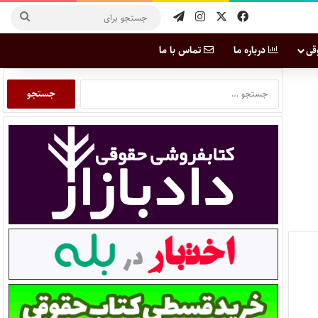
قی
درباره ما
تماس با ما