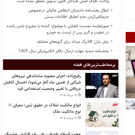
وکالت، هدف اصلی طراحان قانون تسهیل محقق نشده است
ابطال بخشنامه دادستان انتظامی مالیاتی درخصوص
جرم‌تلقی‌کردن عدم انطباق اطلاعات پستی
صورتجلسه نشست قضایی با موضوع: کشته یا مجروح شدن راننده
در تعقیب و گریز پس از ایست به خودرو
زمان شارژ کالابرگ مرداد برای گروه‌های مختلف
بخشنامه تمدید مهلت ارسال دفاتر الکترونیکی سال 1405
پر‌مخاطب‌ترین‌های هفته
رفیع‌زاده: اجرای مصوبه ساماندهی نیروهای
شرکتی از همین ماه آغاز می‌شود/ احتمال کاهش
دریافتی با تغییر وضعیت استخدامی فرد
۱۲ مرداد ۱۴۰۵
انواع مالکیت املاک در حقوق ثبتی؛ معرفی ۱۱
نوع مالکیت ملک
۱۲ مرداد ۱۴۰۵
حجت السلام نقدعلی: علی رغم افزایش چشمگیر