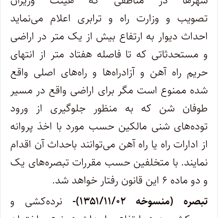
شهرها در مناطقی که هیئت وزیران
تصویب و وزارت راه و ترابری اعلام می‌نماید
احداث دیوار به ارتفاع بیش از یک متر در اراضی
و مستحدثاتی که تا فاصله هفتاد متر از انتهاﻯ
حریم راه آهن و آزادراه‌ها و راه‌هاﻯ اصلی واقع
شده ممنوع است مگر براﻯ اراضی واقع در مسیر
طوفان شن که به منظور جلوگیرﻯ از ورود
توده‌هاﻯ شنی مالکین حسب مورد با اخذ پروانه
از ادارات راه یا راه آهن می‌توانند باحداث آن اقدام
نمایند. ‌با متخلفین حسب مقررات تبصره‌هاﻯ یک
و دو ماده ۶ این قانون رفتار خواهد شد.
تبصره (منسوخه ۱۳۵۱/۱۱/۰۲)-
نرده‌کشی و