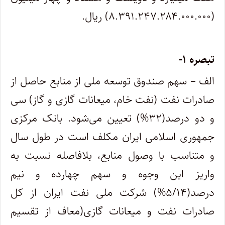
(۸.۳۹۱.۲۴۷.۲۸۴.۰۰۰.۰۰۰) ریال.
تبصره ۱-
الف – سهم صندوق توسعه ملی از منابع حاصل از
صادرات نفت (نفت خام، میعانات گازی و گاز) سی
و دو درصد(۳۲%) تعیین می‌شود. بانک مرکزی
جمهوری اسلامی ایران مکلف است در طول سال
و متناسب با وصول منابع، بلافاصله نسبت به
واریز این وجوه و سهم چهارده و نیم
درصد(۵/۱۴%) شرکت ملی نفت ایران از کل
صادرات نفت و میعانات گازی(معاف از تقسیم