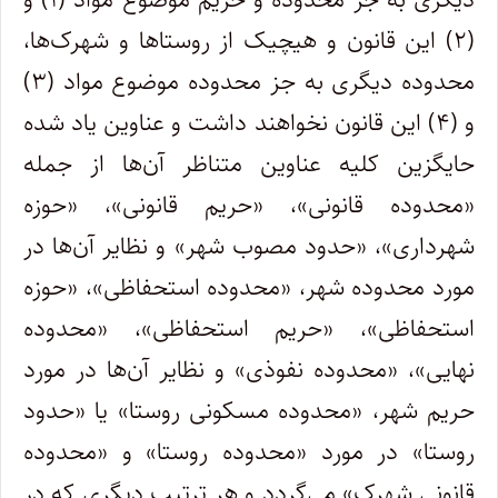
(۲) این قانون و هیچیک از روستاها و شهرک‌ها،
محدوده دیگری به جز محدوده موضوع مواد (۳)
و (۴) این قانون نخواهند داشت و عناوین یاد شده
حایگزین کلیه عناوین متناظر آن‌ها از جمله
«محدوده قانونی»، «حریم قانونی»، «حوزه
شهرداری»، «حدود مصوب شهر» و نظایر آن‌ها در
مورد محدوده شهر، «محدوده استحفاظی»، «حوزه
استحفاظی»، «حریم استحفاظی»، «محدوده
نهایی»، «محدوده نفوذی» و نظایر آن‌ها در مورد
حریم شهر، «محدوده مسکونی روستا» یا «حدود
روستا» در مورد «محدوده روستا» و «محدوده
قانونی شهرک» می‌گردد و هر ترتیب دیگری که در