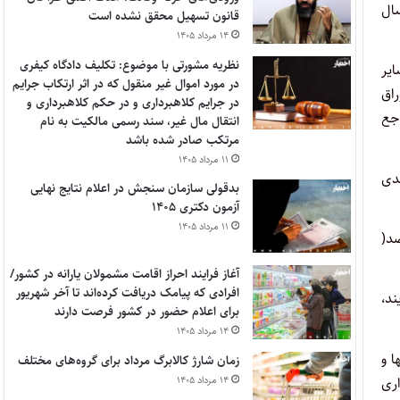
سال
قانون تسهیل محقق نشده است
۱۴ مرداد ۱۴۰۵
نظریه مشورتی با موضوع: تکلیف دادگاه کیفری
ایر
در مورد اموال غیر منقول که در اثر ارتکاب جرایم
اق
در جرایم کلاهبرداری و در حکم کلاهبرداری و
جع
انتقال مال غیر، سند رسمی مالکیت به نام
مرتکب صادر شده باشد
۱۱ مرداد ۱۴۰۵
بعدی
بدقولی سازمان سنجش در اعلام نتایج نهایی
آزمون دکتری ۱۴۰۵
۱۱ مرداد ۱۴۰۵
م درصد(
آغاز فرایند احراز اقامت مشمولان یارانه در کشور/
افرادی که پیامک دریافت کرده‌اند تا آخر شهریور
ند،
برای اعلام حضور در کشور فرصت دارند
۱۴ مرداد ۱۴۰۵
۱۰%) سهم شهرداریها و
زمان شارژ کالابرگ مرداد برای گروه‌های مختلف
ری
۱۴ مرداد ۱۴۰۵