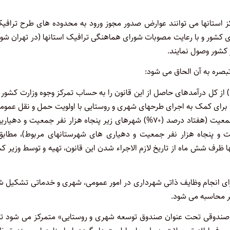
راکز استانها می توانند عوارض صدور مجوز ورود به محدوده های طرح ترافی
 کشور و با رعایت مصوبات شورای هماهنگی ترافیک استانها (در تهران شو
ر کشور وصول نمایند.
ماده ۲۸۰ – سازمان امور مالیاتی کشور موظف است معادل یک درصد(۱) از کل درآمدهای حاصل از این قانون را به حساب تمرکز وجوه وزارت کشو
 برای کمک به اجرای طرحهای شهری و روستایی با اولویت حمل و نقل عموم
پرداخت تسهیلات میان شهرداری های زیر دویست و پنجاه هزار نفر جمعیت (هفتاد درصد (۷۰%) شهرهای زیر پنجاه هزار نفر جمعیت و د
%) شهرهای پنجاه تا دویست و پنجاه هزار نفر جمعیت و دهیاری های شهرستانهای مربوط)، مطابق
 ظرف شش ماه از تاریخ لازم الاجراء شدن این قانون، تهیه و توسط وزیر ک
برای انجام وظایف ذاتی شهرداری در امور عمومی، شهری و خدماتی تشکیل 
ر صندوقی تحت عنوان صندوق توسعه شهری و روستایی» متمرکز می شود تا 