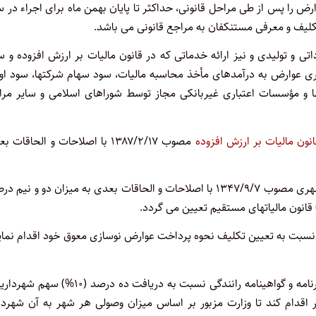
ه عوارض را پس از طی مراحل قانونی، حداکثر تا پایان بهمن ماه برای اجراء در 
کلیف و معرفی مستنکفان به مراجع قانونی می باشد.
وارداتی و تولیدی و نیز ارائه خدماتی که در قانون مالیات بر ارزش افزوده و س
ری عوارض به درآمدهای مأخذ محاسبه مالیات، سود سهام شرکتها، سود اور
 و مؤسسات اعتباری غیربانکی مجاز توسط شوراهای اسلامی و سایر مرا
انون مالیات بر ارزش افزوده
مصوب ۱۳۸۷/۲/۱۷ با اصلاحات و الحاقات 
نرخ عوارض نوسازی موضوع ماده (۲) قانون نوسازی و عمران شهری مصوب ۱۳۴۷/۹/۷ با اصلاحات و الحاقات بعدی به میزان دو و نی
ل نسبت به تعیین تکلیف نحوه پرداخت عوارض نوسازی معوق خود اقدام نمای
نیروی انتظامی موظف است علاوه بر تعرفه صدور و تمدید گذرنامه و گواهینامه رانندگی نسبت به دریافت ده درصد (
 اقدام کند تا وزارت مزبور بر اساس میزان وصولی هر شهر به آن شهردا