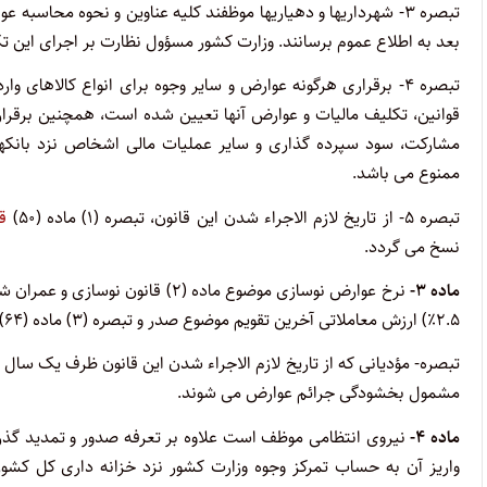
تبصره ۳- شهرداریها و دهیاریها موظفند کلیه عناوین و نحوه محاسب
بعد به اطلاع عموم برسانند. وزارت کشور مسؤول نظارت بر اجرای این ت
تبصره ۴- برقراری هرگونه عوارض و سایر وجوه برای انواع کالاهای 
قوانین، تکلیف مالیات و عوارض آنها تعیین شده است، همچنین برقرا
مشارکت، سود سپرده گذاری و سایر عملیات مالی اشخاص نزد بانکها
ممنوع می باشد.
تبصره ۵- از تاریخ لازم الاجراء شدن این قانون، تبصره (۱) ماده (۵۰)
ق
نسخ می گردد.
ماده ۳-
۲.۵٪) ارزش معاملاتی آخرین تقویم موضوع صدر و تبصره (۳) ماده (۶۴) قانون مالیاتهای مستقیم تعیین می گردد.
تبصره- مؤدیانی که از تاریخ لازم الاجراء شدن این قانون ظرف یک سا
مشمول بخشودگی جرائم عوارض می شوند.
ماده ۴-
واریز آن به حساب تمرکز وجوه وزارت کشور نزد خزانه داری کل کشور