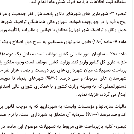
سامانه ثبت اطلاعات بارنامه ظرف شش ماه اقدام کند.
تبصره ۳- شهرداری های شهرهای بالای پانصدهزار نفر جمعیت و م
زوج و فرد را در چهارچوب ضوابط شورای عالی هماهنگی ترافیک شهرهای
حمل ونقل و ترافیک شهر تهران) مطابق با قوانین و مقررات با تأیید وزی
ماده ۷-
ماده (۲۸۰) قانون مالیاتهای مستقیم به شرح ذیل اصلاح و یک تبصره به آن الحاق می شود:
خزانه داری کل کشور واریز کند. وزارت کشور موظف است وجوه مذکور را
شهرستان های مربوطه و سی درصد (۳۰
دستورالعملی که به وسیله وزارت کشور و با همکاری شورای عالی استانها
ابلاغ می گردد، هزینه نماید.
مالیات سازمانها و مؤسسات وابسته به شهرداریها که به موجب قانون 
اند و صددرصد (۱۰۰%) سرمایه آن متعلق به شهرداری است، با نرخ صفر محاسبه می شود.
تبصره- کلیه بازپرداخت های مربوط به تسهیلات موضوع این ماده، د