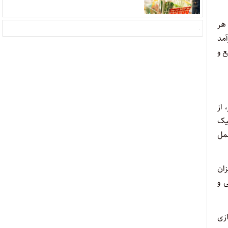
، هر
مد
 و
 از
فیک
مل
زان
می و
زی