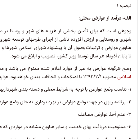
تبصره ۱
الف- درآمد از عوارض محلی:
وجوهی است که برای تأمین بخشی از هزینه های شهر و روستا بر مو
شهری و روستایی و ارزش افزوده ناشی از اجرای طرحهای توسعه شهری و
عناوین عوارض و ترتیبات وصول آن با پیشنهاد شورای اسلامی شهرها و بخ
تا پایان آذرماه هر سال توسط وزیر کشور، تصویب و ابلاغ می شود.
وضع هرگونه عوارض به غیر از موارد اعلام شده ممنوع می باشد و مش
اسلامی
مصوب ۱۳۹۲/۲/۱ با اصلاحات و الحاقات بعدی خواهدبود. عوارض ابلاغی باید مطابق ضوابط ذیل باشد:
۱- تناسب وضع عوارض با توجه به شرایط محلی و دسته بندی شهرداریها اعم از کلانشهرها (شهرهای بالای یک میلیون نفر)، سایر شهرها و روستاها
۲- برنامه ریزی در جهت وضع عوارض بر بهره برداری به جای وضع عوارض بر سرمایه گذاری
۳- عدم أخذ عوارض مضاعف
۴- ممنوعیت دریافت بهای خدمت و سایر عناوین مشابه در مواردی که عوارض، وضع یا ابطال شده باشد.