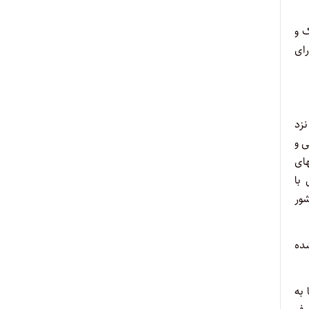
ک و
رای
ر نزد
ی و
هیاریهای
 با
شور
شده
به