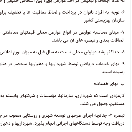
۵- عدم اجحاف و تبعیض در اخذ عوارض بویژه بین اشخاص حقیقی و حقوقی
۶- توجه به افراد ناتوان در پرداخت و لحاظ معافیت ها یا تخفیف بر
سازمان بهزیستی کشور
۷- مبنای محاسبه عوارض در انواع عوارض محلی قیمتهای معاملاتی موضوع ماده (۶۴)
الحاقات بعدی و تبصره های آن می باشد.
۸- حداکثر رشد عوارض محلی نسبت به سال قبل به میزان تورم اعلامی مراجع ذیصلاح می باشد.
۹- بهای خدمات دریافتی توسط شهرداریها و دهیاریها منحصر در عن
رسیده است.
ب- بهای خدمات:
کارمزدی است که شهرداری، سازمانها، مؤسسات و شرکتهای وابسته به شه
مستقیم، وصول می کنند.
تبصره ۲- چنانچه اجرای طرحهای توسعه شهری و روستایی مصوب مر
دریافت وجه توسط دستگاههای اجرائی انجام پذیرد. شهرداریها و دهیاریه