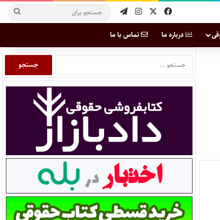
قی
درباره ما
تماس با ما