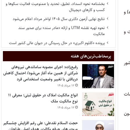
بخشنامه نحوه انسداد، تعلیق، تحدید یا ممنوعیت فعالیت سکوها و
کسب و کارهای دیجیتال
) و
نتایج نهایی آزمون دکتری سال ۱۴۰۵ اواخر مرداد اعلام می‌شود
نحوه تهیه نقشه UTM و ارائه «مادر سند» برای صدور سند
احات و
مالکیت
پرونده «کلثوم اکبری» در حال رسیدگی در دیوان عالی کشور است
پر‌مخاطب‌ترین‌های هفته
ور
رفیع‌زاده: اجرای مصوبه ساماندهی نیروهای
شرکتی از همین ماه آغاز می‌شود/ احتمال کاهش
دریافتی با تغییر وضعیت استخدامی فرد
۱۲ مرداد ۱۴۰۵
مات
انواع مالکیت املاک در حقوق ثبتی؛ معرفی ۱۱
نوع مالکیت ملک
۱۲ مرداد ۱۴۰۵
دون
حجت السلام نقدعلی: علی رغم افزایش چشمگیر
ورودی‌های حرفه وکالت، هدف اصلی طراحان