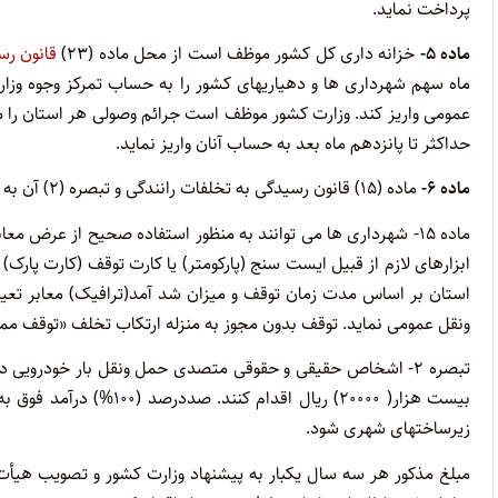
پرداخت نماید.
ماده ۵-
خزانه داری کل کشور موظف است از محل ماده (۲۳)
قانون رس
ماه سهم شهرداری ها و دهیاریهای کشور را به حساب تمرکز وجوه وزا
عمومی واریز کند. وزارت کشور موظف است جرائم وصولی هر استان را 
حداکثر تا پانزدهم ماه بعد به حساب آنان واریز نماید.
ماده ۶-
ماده (۱۵) قانون رسیدگی به تخلفات رانندگی و تبصره (۲) آن به شرح زیر اصلاح و یک تبصره به عنوان تبصره (۳) به آن الحاق می گردد:
ماده ۱۵- شهرداری ها می توانند به منظور استفاده صحیح از عرض 
ابزارهای لازم از قبیل ایست سنج (پارکومتر) یا کارت توقف (کارت پار
استان بر اساس مدت زمان توقف و میزان شد آمد(ترافیک) معابر تعی
ونقل عمومی نماید. توقف بدون مجوز به منزله ارتکاب تخلف «توقف مم
تبصره ۲- اشخاص حقیقی و حقوقی متصدی حمل ونقل بار خودرویی
بیست هزار( ۲۰۰۰۰) ریال 
زیرساختهای شهری شود.
مبلغ مذکور هر سه سال یکبار به پیشنهاد وزارت کشور و تصویب هیأت