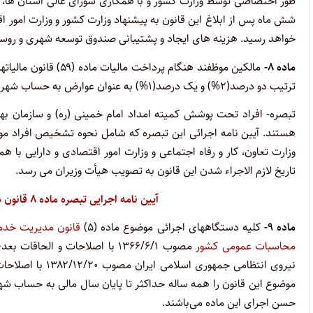
طور اختصاصی توسط وزارت کشور و با همکاری شورای عالی استان ها، 
شش ماه پس از ابلاغ این قانون به پیشنهاد وزارت کشور و وزارت امور 
خواهد رسید. هزینه های ایجاد و پشتیبانی صندوق توسعه شهری و روستا
ماده ۸-
مالکین موظفند هنگام 
ترتیب دو درصد(۲%) و یک درصد(۱%) به عنوان عوارض به حساب شهرداری محل واریز نمایند.
تبصره- افراد تحت پوشش کمیته امداد امام خمینی (ره) و سازمان بهز
هستند. آیین نامه اجرائی این تبصره که شامل نحوه تشخیص افراد مو
وزارت تعاون، کار و رفاه اجتماعی و وزارت امور اقتصادی و دارایی با 
تاریخ لازم الاجراء شدن این قانون به تصویب هیأت وزیران می رسد.
آیین نامه اجرایی تبصره ماده ۸ قانون درآمد پایدار و هزینه شهرداری ها و دهیاری ها
ماده ۹-
کلیه دستگاههای اجرائی موضوع ماده (۵)
قانون مدیریت خد
محاسبات عمومی کشور
نیروی انتظامی جم
موضوع این قانون را همه ساله حداکثر تا پایان سال مالی به حساب ش
حسن اجرای این ماده می‌باشند.