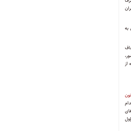
رف
ران
ی به
عاف
ر،
 از
نون
ده (۲) قانون استخدام
 های
ؤول