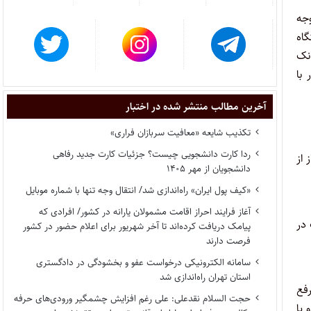
وجه
اه
انک
با
آخرین مطالب منتشر شده در اختبار
تکذیب شایعه «معافیت سربازان فراری»
ردا کارت دانشجویی چیست؟ جزئیات کارت جدید رفاهی
ز از
دانشجویان از مهر ۱۴۰۵
«کیف پول ایران» راه‌اندازی شد/ انتقال وجه تنها با شماره موبایل
آغاز فرایند احراز اقامت مشمولان یارانه در کشور/ افرادی که
 در
پیامک دریافت کرده‌اند تا آخر شهریور برای اعلام حضور در کشور
فرصت دارند
سامانه الکترونیکی درخواست عفو و بخشودگی در دادگستری
استان تهران راه‌اندازی شد
رفع
حجت السلام نقدعلی: علی رغم افزایش چشمگیر ورودی‌های حرفه
 یا