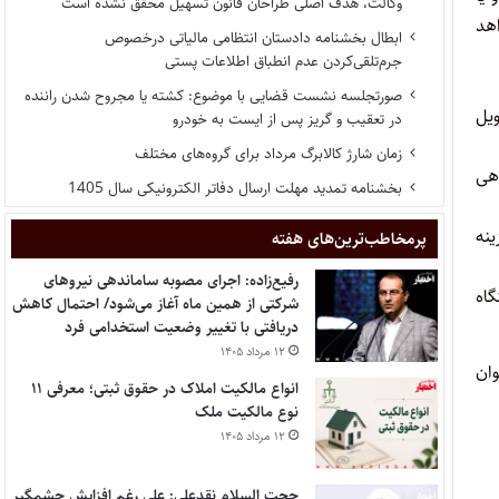
وکالت، هدف اصلی طراحان قانون تسهیل محقق نشده است
اهد
ابطال بخشنامه دادستان انتظامی مالیاتی درخصوص
جرم‌تلقی‌کردن عدم انطباق اطلاعات پستی
صورتجلسه نشست قضایی با موضوع: کشته یا مجروح شدن راننده
یل
در تعقیب و گریز پس از ایست به خودرو
زمان شارژ کالابرگ مرداد برای گروه‌های مختلف
اهی
بخشنامه تمدید مهلت ارسال دفاتر الکترونیکی سال 1405
ینه
پر‌مخاطب‌ترین‌های هفته
رفیع‌زاده: اجرای مصوبه ساماندهی نیروهای
گاه
شرکتی از همین ماه آغاز می‌شود/ احتمال کاهش
دریافتی با تغییر وضعیت استخدامی فرد
۱۲ مرداد ۱۴۰۵
وان
انواع مالکیت املاک در حقوق ثبتی؛ معرفی ۱۱
نوع مالکیت ملک
۱۲ مرداد ۱۴۰۵
حجت السلام نقدعلی: علی رغم افزایش چشمگیر