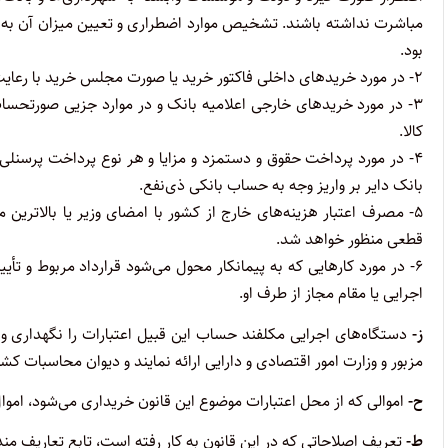
مباشرت نداشته باشند. ‌تشخیص موارد اضطراری و تعیین میزان آن به عهد
بود.
۲- در مورد خریدهای داخلی فاکتور خرید یا صورت مجلس خرید با رعایت مفاد بند (۱) فوق، رسید انبار یا صورت مجلس تحویل کالا.
۳- در مورد خریدهای خارجی اعلامیه بانک و در موارد جزیی صورتحس
کالا.
۴- در مورد پرداخت حقوق و دستمزد و مزایا و هر نوع پرداخت پرسنلی 
بانک دایر بر واریز وجه به حساب بانکی ذی‌نفع.
۵- مصرف اعتبار هزینه‌های خارج از کشور با امضای وزیر یا بالاتری
قطعی منظور خواهد شد.
۶- در مورد کارهایی که به پیمانکار محول می‌شود قرارداد مربوط و تأ
اجرایی یا مقام مجاز از طرف او.
‌ز-
دستگاه‌های اجرایی مکلفند حساب این قبیل اعتبارات را نگهداری و 
مزبور و وزارت امور اقتصادی و دارایی ارائه نمایند و دیوان محاسبات ک
ح-
اموالی که از محل اعتبارات موضوع این قانون خریداری می‌شود، امو
ط-
تعریف اصلاحاتی که در این قانون به کار رفته است، تابع تعاریف من