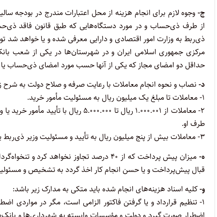
ج-
وجوه لازم برای انجام هزینه از محل اعتبارات مندرج در بودجه سال
از طرف ذی‌حساب و در مورد دستگاه‌هایی که طبق قانون فاقد ذی‌
ذی‌ربط به وزارت امور اقتصادی و دارایی معرفی شده و یا خواهد شد ت
مرکزی جمهوری اسلامی ایران و در شهرستان‌ها در یکی از شعب بانک 
حداقل دو امضای مجاز که یکی از آنها حسب مورد امضای ذی‌حساب یا مس
‌د-
نصاب و نحوه انجام معاملات با رعایت صرفه و صلاح دولت به شرح زی
۱- معاملات تا مبلغ یک میلیون ریال به مسئولیت مأمور خرید.
۲- معاملات از ۱.۰۰۰.۰۰۱ ریال تا ۰۰۰.۰۰۰
طرف او.
۳- معاملات بیش از پنج میلیون ریال به تأیید و مسئولیت وزیر ذی‌ربط یا بالاترین مقام دستگاه اجرایی ذی‌ربط یا مقامات مجاز از طرف ایشان.
ه-
میزان پیش پرداخت که از ۴۰ درصد تجاوز نخواه
قبال پیش‌پرداخت و یا حسن انجام کار اخذ گردد به تشخیص و مسئولیت ب
‌و-
کلیه اسناد هزینه‌های انجام شده باید متکی به مدارک زیر باشد:
۱- تنظیم قرارداد و یا گرفتن فاکتور الزامی است، مگر در مواردی اضطر
اضطرار صورت گیرد و دولت و مؤسسات وابسته به شهرداری‌ها و بانک‌ها و