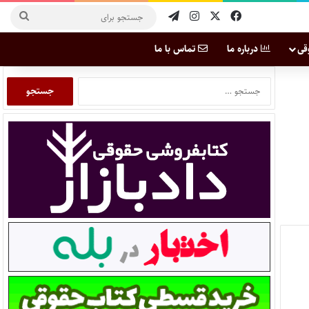
قی
درباره ما
تماس با ما