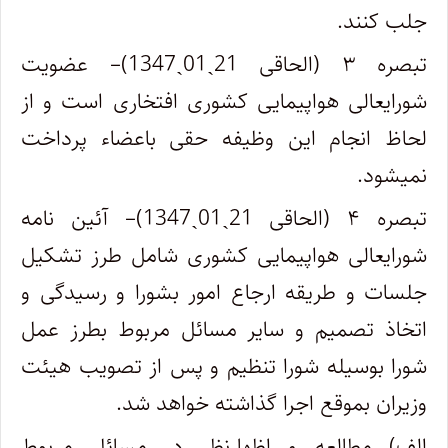
جلب کنند.
تبصره ۳ (الحاقی 21ˏ01ˏ1347)– عضویت
شورایعالی هواپیمایی کشوری افتخاری است و از
لحاظ انجام این وظیفه حقی باعضاء پرداخت
نمیشود.
‌تبصره ۴ (الحاقی 21ˏ01ˏ1347)– آئین‌ نامه
شورایعالی هواپیمایی کشوری شامل طرز تشکیل
جلسات و طریقه ارجاع امور بشورا و رسیدگی و
اتخاذ تصمیم و سایر مسائل‌ مربوط بطرز عمل
شورا بوسیله شورا تنظیم و پس از تصویب هیئت
وزیران بموقع اجرا گذاشته خواهد شد. ‌
الف) مطالعه و اظهارنظر در مسائل مربوط