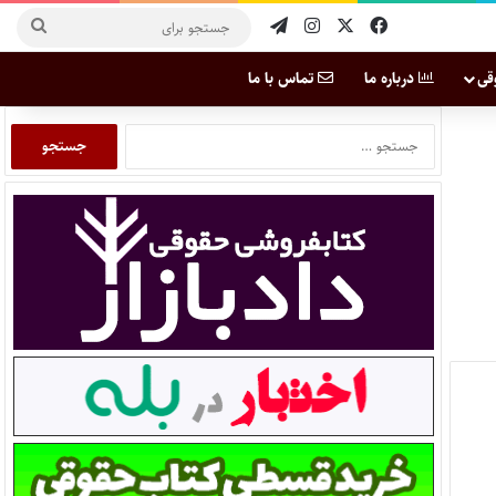
قی
درباره ما
تماس با ما