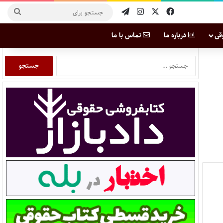
قی
درباره ما
تماس با ما