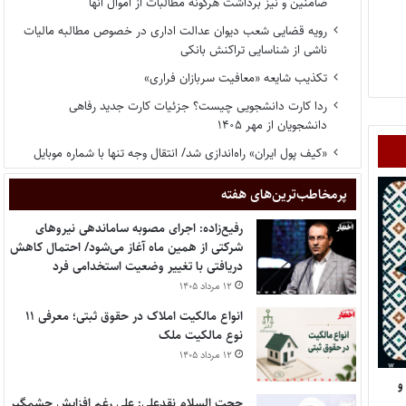
ضامنین و نیز برداشت هرگونه مطالبات از اموال آنها
رویه قضایی شعب دیوان عدالت اداری در خصوص مطالبه مالیات
ناشی از شناسایی تراکنش بانکی
تکذیب شایعه «معافیت سربازان فراری»
ردا کارت دانشجویی چیست؟ جزئیات کارت جدید رفاهی
دانشجویان از مهر ۱۴۰۵
«کیف پول ایران» راه‌اندازی شد/ انتقال وجه تنها با شماره موبایل
پر‌مخاطب‌ترین‌های هفته
رفیع‌زاده: اجرای مصوبه ساماندهی نیروهای
شرکتی از همین ماه آغاز می‌شود/ احتمال کاهش
دریافتی با تغییر وضعیت استخدامی فرد
۱۲ مرداد ۱۴۰۵
انواع مالکیت املاک در حقوق ثبتی؛ معرفی ۱۱
نوع مالکیت ملک
۱۲ مرداد ۱۴۰۵
و
حجت السلام نقدعلی: علی رغم افزایش چشمگیر