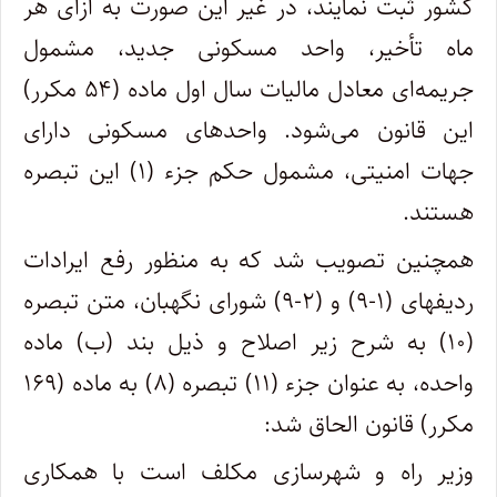
کشور ثبت نمایند، در غیر این ‌صورت به ازای هر
ماه تأخیر، واحد مسکونی جدید، مشمول
جریمه‌ای معادل مالیات سال اول ماده (۵۴ مکرر)
این قانون می‌شود. واحدهای مسکونی دارای
جهات امنیتی، مشمول حکم جزء (۱) این تبصره
هستند.
همچنین تصویب شد که به منظور رفع ایرادات
ردیف‏های (۱-۹) و (۲-۹) شورای نگهبان، متن تبصره
(۱۰) به شرح زیر اصلاح و ذیل بند (ب) ماده
واحده، به عنوان جزء (۱۱) تبصره (۸) به ماده (۱۶۹
مکرر) قانون الحاق شد:
وزیر راه و شهرسازی مکلف است با همکاری