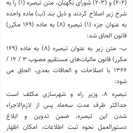
(۲-۲) و (۳-۲) شورای نگهبان، متن تبصره (۱) را به
شرح زیر اصلاح کردند و ذیل بند (ب) ماده واحده
به عنوان جزء (۱) تبصره (۸) به ماده (۱۶۹ مکرر)
قانون الحاق شد:
ب- متن زیر به عنوان تبصره (۸) به ماده (۱۶۹
مکرر) قانون مالیات‌های مستقیم مصوب ۳ / ۱۲ /
۱۳۶۶ با اصلاحات و الحاقات بعدی، الحاق می‏
شود:
تبصره ۸، وزیر راه‌ و شهرسازی مکلف است
حداکثر ظرف مدت سه‌ماه پس از لازم‌الاجراء
شدن این تبصره، ضمن تدوین و ابلاغ
دستورالعمل نحوه ثبت اطلاعات، امکان اظهار