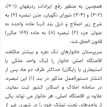
همچنین به منظور رفع ایرادات ردیف‏های (۱-۳)،
(۲-۳) و (۴-۳) شورای نگهبان، متن تبصره (۲) به
شرح زیر اصلاح و ذیل بند (ب) ماده واحده به
عنوان جزء (۲) تبصره (۸) به ماده (۱۶۹ مکرر)
قانون الحاق شد:
سرپرستان خانوارهای تک نفره و بیشتر مکلفند
اقامتگاه اصلی خانوار را (یک واحد ملکی یا
استیجاری یا رایگان)‌ حداکثر ظرف دو ماه پس از
انتشار دستورالعمل مذکور در بند (۱) این تبصره،
در سامانه املاک و اسکان کشور ثبت نمایند.
علاوه بر اقامتگاه اصلی، هر خانوار می تواند یکی
از واحدهای تحت تملک خود را در شهری غیر از