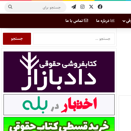
قی
درباره ما
تماس با ما