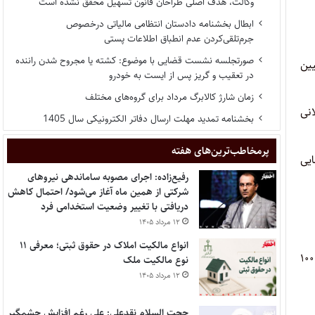
وکالت، هدف اصلی طراحان قانون تسهیل محقق نشده است
ابطال بخشنامه دادستان انتظامی مالیاتی درخصوص
جرم‌تلقی‌کردن عدم انطباق اطلاعات پستی
صورتجلسه نشست قضایی با موضوع: کشته یا مجروح شدن راننده
ین
در تعقیب و گریز پس از ایست به خودرو
زمان شارژ کالابرگ مرداد برای گروه‌های مختلف
انی
بخشنامه تمدید مهلت ارسال دفاتر الکترونیکی سال 1405
پر‌مخاطب‌ترین‌های هفته
ایی
رفیع‌زاده: اجرای مصوبه ساماندهی نیروهای
شرکتی از همین ماه آغاز می‌شود/ احتمال کاهش
دریافتی با تغییر وضعیت استخدامی فرد
۱۲ مرداد ۱۴۰۵
انواع مالکیت املاک در حقوق ثبتی؛ معرفی ۱۱
حجت الاسلام و المسلمین اژه ای با اشاره به ضرورت اصلاح برخی موارد از جمله مهریه در جامعه، گفت: طی سال‌های گذشته، در تعیین مهریه ۱۰۰
نوع مالکیت ملک
۱۲ مرداد ۱۴۰۵
حجت السلام نقدعلی: علی رغم افزایش چشمگیر