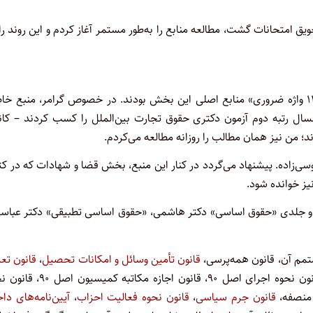
وم آغاز شد و سبب تعویق امتحانات گشت، مطالعه منابع را به‌طور مستمر آغاز کردم و این روند ر
زبان: در بخش لغت، سه کتاب «۵۰۴ واژه»، «۵۰۰ واژه ضروری» و «۱۱۰۰ واژه ضروری» منابع اصلی این بخش بودند. در خصوص گرامر، منبع
ال رتبه دوم آزمون دکتری حقوق تجارت بین‌الملل را کسب کردند – کانا
د؛ من نیز همان مطالب را روزانه مطالعه می‌کردم.
سی‌زاده. پیشنهاد می‌گردد در کنار این منبع، بخش قضا و شهادات که در ک
یز خوانده شود.
و جلدی «حقوق اساسی» دکتر هاشمی، «حقوق اساسی تطبیقی» دکتر عباسی
مم آن، قانون همه‌پرسی،
قانون تأمین وسائل و امکانات تحصیل
،
قانون تعی
، قانون نحوه اجرای اصل ۹۰، قانون اجازه مکاتبه کمیسیون
قانون جرم سیاسی
،
قانون نحوه فعالیت احزاب
،
آیین‌نامه‌های دا