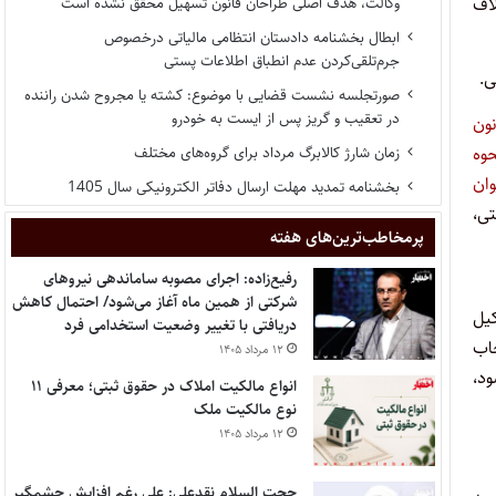
اف
وکالت، هدف اصلی طراحان قانون تسهیل محقق نشده است
ابطال بخشنامه دادستان انتظامی مالیاتی درخصوص
جرم‌تلقی‌کردن عدم انطباق اطلاعات پستی
ی.
صورتجلسه نشست قضایی با موضوع: کشته یا مجروح شدن راننده
در تعقیب و گریز پس از ایست به خودرو
نون
حوه
زمان شارژ کالابرگ مرداد برای گروه‌های مختلف
وان
بخشنامه تمدید مهلت ارسال دفاتر الکترونیکی سال 1405
تی،
پر‌مخاطب‌ترین‌های هفته
رفیع‌زاده: اجرای مصوبه ساماندهی نیروهای
شرکتی از همین ماه آغاز می‌شود/ احتمال کاهش
کیل
دریافتی با تغییر وضعیت استخدامی فرد
خاب
۱۲ مرداد ۱۴۰۵
ود،
انواع مالکیت املاک در حقوق ثبتی؛ معرفی ۱۱
نوع مالکیت ملک
۱۲ مرداد ۱۴۰۵
حجت السلام نقدعلی: علی رغم افزایش چشمگیر