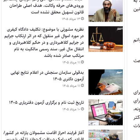
به
ورودی‌های حرفه وکالت، هدف اصلی طراحان
نین
قانون تسهیل محقق نشده است
۱۴ مرداد ۱۴۰۵
نظریه مشورتی با موضوع: تکلیف دادگاه کیفری
در مورد اموال غیر منقول که در اثر ارتکاب جرایم
انم
در جرایم کلاهبرداری و در حکم کلاهبرداری و
انتقال مال غیر، سند رسمی مالکیت به نام
مرتکب صادر شده باشد
اعث
۱۱ مرداد ۱۴۰۵
بدقولی سازمان سنجش در اعلام نتایج نهایی
آزمون دکتری ۱۴۰۵
۱۱ مرداد ۱۴۰۵
رای
رای
تاریخ ثبت نام و برگزاری آزمون دفتریاری ۱۴۰۵
ه،
۱۰ مرداد ۱۴۰۵
کتر
لات
آغاز فرایند احراز اقامت مشمولان یارانه در کشور/
افرادی که پیامک دریافت کرده‌اند تا آخر شهریور