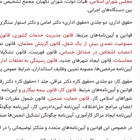
مجلس شورای اسلامی
، هیأت دولت، شورای نگهبان، مجمع تشخیص مصلح
بین دستگاه‌های اجرایی.
حقوق اداری: دو جلدی «حقوق اداری» دکتر امامی و دکتر استوار سنگری،
قوانین و آیین‌نامه‌های مرتبط:
قانون مدیریت خدمات کشوری
،
قانون
ممنوعیت تصدی بیش از یک شغل
،
قانون گزینش معلمان
، قانون ن
انتصاب اشخاص در مشاغل حساس
، قانون فهرست، قانون تشکیلا
محاسبات
، قانون ایجاد شهرهای جدید،
قانون رسیدگی به تخلفات ادار
آیین‌نامه مرخصی‌ها، مصوبه تعیین وظایف استانداران، شرایط عمومی پی
حقوق کار: دو جلدی «حقوق کار» دکتر عراقی، جلد ۱ «حقوق کار» دکتر رفیعی(منبع تکمیلی)، «کار شایسته» دکتر ابدی.
قوانین و آیین‌نامه‌های مرتبط:
قانون کار
،
قانون بیمه بیکاری
و آیین‌نامه 
شوراهای اسلامی کار،
قانون حمایت صنعتی
، قانون شمول مقررات قانو
اعضای مراجع حل‌اختلاف، آیین‌نامه آیین‌دادرسی کار، آیین‌نامه چگو
آیین‌نامه ایجاد مراکز کارآموزی، آیین‌نامه چگونگی تشکیل انجمن‌ها صنف
در خصوص این قوانین و آیین‌نامه‌های متعدد و متکثر توضیحاتی را در ان