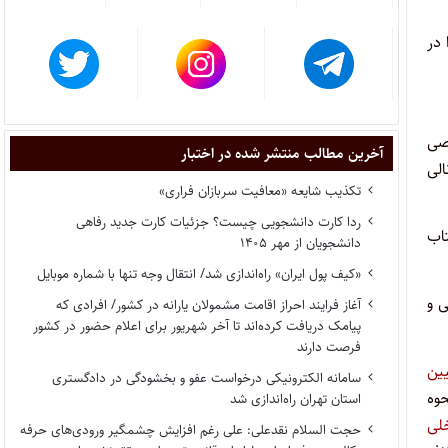
ا در
 خاصی
آخرین مطالب منتشر شده در اختبار
لی
تکذیب شایعه «معافیت سربازان فراری»
ردا کارت دانشجویی چیست؟ جزئیات کارت جدید رفاهی
تاب
دانشجویان از مهر ۱۴۰۵
«کیف پول ایران» راه‌اندازی شد/ انتقال وجه تنها با شماره موبایل
 و
آغاز فرایند احراز اقامت مشمولان یارانه در کشور/ افرادی که
پیامک دریافت کرده‌اند تا آخر شهریور برای اعلام حضور در کشور
فرصت دارند
ین
سامانه الکترونیکی درخواست عفو و بخشودگی در دادگستری
 اصل ۹۰، قانون نحوه
استان تهران راه‌اندازی شد
خلی
حجت السلام نقدعلی: علی رغم افزایش چشمگیر ورودی‌های حرفه