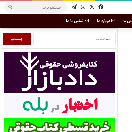
قی
درباره ما
تماس با ما