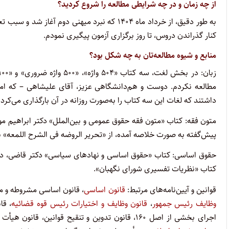
از چه زمان و در چه شرایطی مطالعه را شروع کردید؟
به طور دقیق، از خرداد ماه ۱۴۰۴ که نبرد میهنی د
کنار گذراندن دروس، تا روز برگزاری آزمون پیگیری نمودم.
منابع و شیوه مطالعه‌تان به چه شکل بود؟
مطالعه نکردم. دوست و هم‌دانشگاهی عزیز، آقای علیشاهی – که امس
داشتند که لغات این سه کتاب را به‌صورت روزانه در آن بارگذاری می‌کردن
متون فقه: کتاب «متون فقه حقوق عمومی و بین‌الملل» دکتر ابراهیم مو
پیش‌گفته به صورت خلاصه آمده، از «تحریر الروضه فی الشرح اللمعه» ن
حقوق اساسی: کتاب «حقوق اساسی و نهادهای سیاسی» دکتر قاضی، د
کتاب «نظریات تفسیری شورای نگهبان».
قوانین و آیین‌نامه‌های مرتبط:
قانون اساسی
، قانون اساسی مشروطه و مت
وظایف رئیس جمهور
،
قانون وظایف و اختیارات رئیس قوه قضائیه
اجرای بخشی از اصل ۱۶۰، قانون تدوین و تنقیح قوانین، قانون هیأت منصفه،