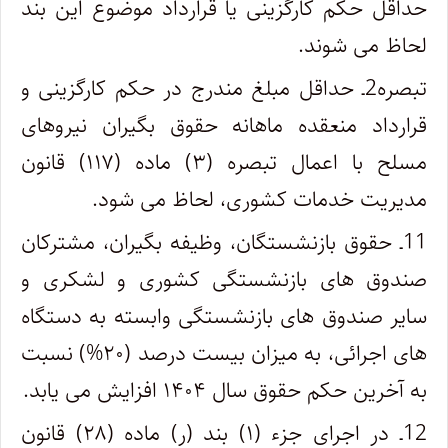
حداقل حکم کارگزینی یا قرارداد موضوع این بند
لحاظ می شوند.
تبصره2ـ حداقل مبلغ مندرج در حکم کارگزینی و
قرارداد منعقده ماهانه حقوق بگیران نیروهای
مسلح با اعمال تبصره (۳) ماده (۱۱۷) قانون
مدیریت خدمات کشوری، لحاظ می شود.
11ـ حقوق بازنشستگان، وظیفه بگیران، مشترکان
صندوق های بازنشستگی کشوری و لشکری و
سایر صندوق های بازنشستگی وابسته به دستگاه
های اجرائی، به میزان بیست درصد (۲۰%) نسبت
به آخرین حکم حقوق سال ۱۴۰۴ افزایش می یابد.
12ـ در اجرای جزء (۱) بند (ر) ماده (۲۸) قانون