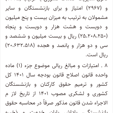
و (۲۹۶۷) امتیاز و برای بازنشستگان و سایر
مشمولان به ترتیب به میزان بیست و پنج میلیون
و دویست و هشت هزار و دویست و پنجاه
(۲۵،۲۰۸،۲۵۰) ریال و بیست میلیون و ششصد و
سی و دو هزار و پانصد و هجده (۲۰،۶۳۲،۵۱۸)
ریال است.
۸ ـ امتیازات و مبالغ ریالی موضوع جزء (۱) ماده
واحده قانون اصلاح قانون بودجه سال ۱۴۰۱ کل
کشور و ترمیم حقوق کارکنان و بازنشستگان
کشوری و لشکری مصوب ۱۴۰۱ از تاریخ لاز م
الاجراء شدن قانون مذکور صرفاً در محاسبه حقوق
بازنشستگی، پاداش پایان خدمت و ذخیره