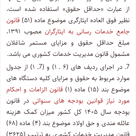
از عبارت «حداقل حقوق» استفاده شده است،
نظیر فوق العاده ایثارگری موضوع ماده (۵۱)
قانون
جامع خدمات رسانی به ایثارگران
مصوب ۱۳۹۱،
مبلغ حداقل حقوق و مزایای مستمر شاغلان
مشمول قانون مدیریت خدمات کشوری می باشد.
7ـ در اجرای ردیف های (۶ ـ ۱) و (7ـ ۱) از جدول
موارد مربوط به حقوق و مزایای کلیه دستگاه های
موضوع بند (۱۵) ماده (۱)
قانون الزامات و احکام
مورد نیاز قوانین بودجه های سنواتی
در قانون
بودجه سال ۱۴۰۵ کل کشور میزان کمک هزینه
عائله مندی و حق اولاد موضوع بند (۴) ماده (۶۸)
قانون مدیریت خدمات کشوری به ترتیب (۳۶۲۵)