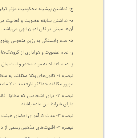
ج- نداشتن پیشینه محکومیت مؤثر کیفر
د- نداشتن سابقه عضویت و فعالیت در گر
آن‌ها مبتنی بر نفی ادیان الهی می‌باشد.
ه‍- عدم وابستگی به رژیم منحوس پهلوی 
و- عدم عضویت و هواداری از گروهک‌های غ
ز- عدم اعتیاد به مواد مخدر و استعمال 
تبصره ۱- کانون‌های وکلا مکلفند ب
مزبور مکلفند حداکثر ظرف مدت ۲ ماه پاسخ لازم را اعلام نمایند.
تبصره ۲- برای اشخاصی که مطابق
دارای شرایط این ماده باشند.
تبصره ۳- مدت کارآموزی اعضای هیئت علمی دانشکده‌های حقوق نصف مدت سایر کارآموزان خواهد بود.
تبصره ۴- اقلیت‌های مذهبی رسمی از دارا بودن شرایط مندرج در بند (الف) مستثنی می‌باشند.