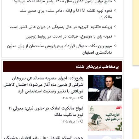
نتایج نهایی آزمون دکتری سال ۱۴۰۵ اواخر مرداد اعلام می‌شود
نحوه تهیه نقشه UTM و ارائه «مادر سند» برای صدور سند
مالکیت
پرونده «کلثوم اکبری» در حال رسیدگی در دیوان عالی کشور است
نمونه رای با موضوع: خیانت در امانت در روابط زوجین
مهم‌ترین نکات حقوقی قرارداد پیش‌فروش ساختمان از زبان معاون
دادگستری اصفهان
پر‌مخاطب‌ترین‌های هفته
رفیع‌زاده: اجرای مصوبه ساماندهی نیروهای
شرکتی از همین ماه آغاز می‌شود/ احتمال کاهش
دریافتی با تغییر وضعیت استخدامی فرد
۱۲ مرداد ۱۴۰۵
انواع مالکیت املاک در حقوق ثبتی؛ معرفی ۱۱
نوع مالکیت ملک
۱۲ مرداد ۱۴۰۵
حجت السلام نقدعلی: علی رغم افزایش چشمگیر