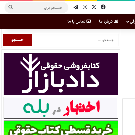
قی
درباره ما
تماس با ما