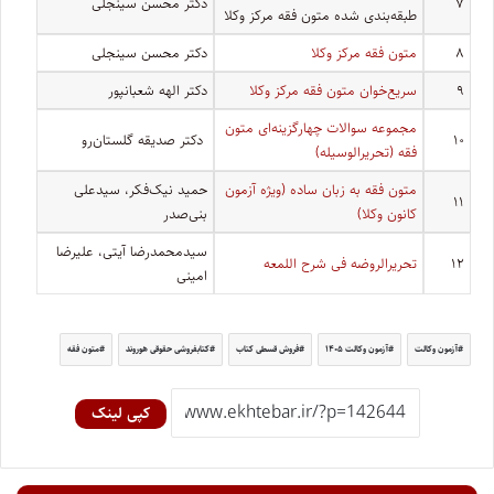
۷
دکتر محسن سینجلی
طبقه‌بندی شده متون فقه مرکز وکلا
۸
متون فقه مرکز وکلا
دکتر محسن سینجلی
۹
سریع‌خوان متون فقه مرکز وکلا
دکتر الهه شعبانپور
مجموعه سوالات چهارگزینه‌ای متون
۱۰
دکتر صدیقه گلستان‌رو
فقه (تحریرالوسیله)
متون فقه به زبان ساده (ویژه آزمون
حمید نیک‌فکر، سیدعلی
۱۱
کانون وکلا)
بنی‌صدر
سیدمحمدرضا آیتی، علیرضا
۱۲
تحریرالروضه فی شرح اللمعه
امینی
آزمون وکالت
آزمون وکالت ۱۴۰۵
فروش قسطی کتاب
کتابفروشی حقوقی هوروند
متون فقه
کپی لینک