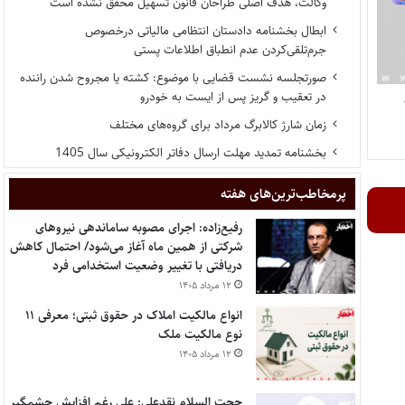
وکالت، هدف اصلی طراحان قانون تسهیل محقق نشده است
ابطال بخشنامه دادستان انتظامی مالیاتی درخصوص
جرم‌تلقی‌کردن عدم انطباق اطلاعات پستی
صورتجلسه نشست قضایی با موضوع: کشته یا مجروح شدن راننده
در تعقیب و گریز پس از ایست به خودرو
زمان شارژ کالابرگ مرداد برای گروه‌های مختلف
بخشنامه تمدید مهلت ارسال دفاتر الکترونیکی سال 1405
پر‌مخاطب‌ترین‌های هفته
رفیع‌زاده: اجرای مصوبه ساماندهی نیروهای
شرکتی از همین ماه آغاز می‌شود/ احتمال کاهش
دریافتی با تغییر وضعیت استخدامی فرد
۱۲ مرداد ۱۴۰۵
انواع مالکیت املاک در حقوق ثبتی؛ معرفی ۱۱
نوع مالکیت ملک
۱۲ مرداد ۱۴۰۵
حجت السلام نقدعلی: علی رغم افزایش چشمگیر