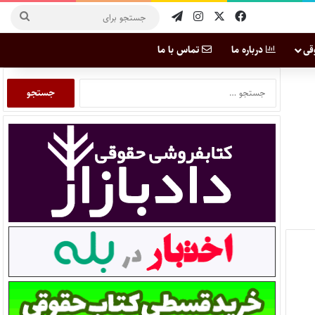
قی
درباره ما
تماس با ما