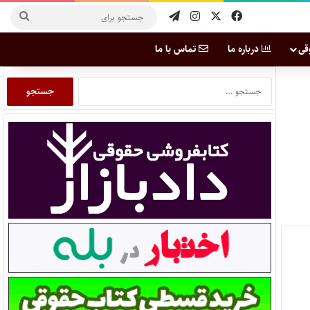
قی
درباره ما
تماس با ما