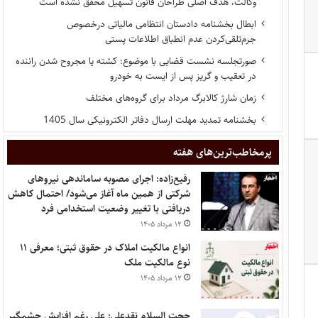
وکالت، هدف اصلی طراحان قانون تسهیل محقق نشده است
ابطال بخشنامه دادستان انتظامی مالیاتی درخصوص
جرم‌تلقی‌کردن عدم انطباق اطلاعات پستی
صورتجلسه نشست قضایی با موضوع: کشته یا مجروح شدن راننده
در تعقیب و گریز پس از ایست به خودرو
زمان شارژ کالابرگ مرداد برای گروه‌های مختلف
بخشنامه تمدید مهلت ارسال دفاتر الکترونیکی سال 1405
پر‌مخاطب‌ترین‌های هفته
رفیع‌زاده: اجرای مصوبه ساماندهی نیروهای
شرکتی از همین ماه آغاز می‌شود/ احتمال کاهش
دریافتی با تغییر وضعیت استخدامی فرد
۱۲ مرداد ۱۴۰۵
انواع مالکیت املاک در حقوق ثبتی؛ معرفی ۱۱
نوع مالکیت ملک
۱۲ مرداد ۱۴۰۵
حجت السلام نقدعلی: علی رغم افزایش چشمگیر