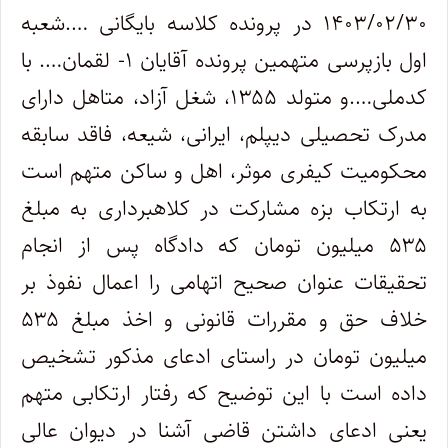
۱۴۰۳/۰۲/۳۰ در پرونده کلاسه بایگانی ….شعبه
اول بازپرسی متهمین پرونده آقایان ۱- لقمان…. با
کدملی….و متولد ۱۳۵۵، شغل آزاد، متاهل دارای
مدرک تحصیلی دیپلم، ایرانی، شیعه، فاقد سابقه
محکومیت کیفری موثر، اهل و ساکن متهم است
به ارتکاب بزه مشارکت در کلاهبرداری به مبلغ
۵۳۵ میلیون تومان که دادگاه پس از انجام
تحقیقات عنوان صحیح اتهامی را اعمال نفوذ بر
خلاف حق و مقررات قانونی و اخذ مبلغ ۵۳۵
میلیون تومان در راستای ادعای مذکور تشخیص
داده است با این توضیح که رفتار ارتکابی متهم
یعنی ادعای داشتن قاضی آشنا در دیوان عالی