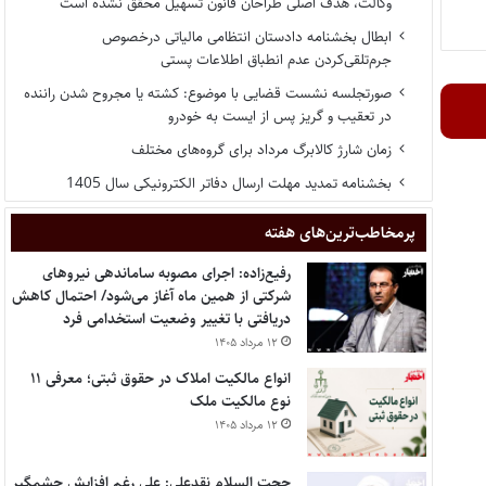
وکالت، هدف اصلی طراحان قانون تسهیل محقق نشده است
ابطال بخشنامه دادستان انتظامی مالیاتی درخصوص
جرم‌تلقی‌کردن عدم انطباق اطلاعات پستی
صورتجلسه نشست قضایی با موضوع: کشته یا مجروح شدن راننده
در تعقیب و گریز پس از ایست به خودرو
زمان شارژ کالابرگ مرداد برای گروه‌های مختلف
بخشنامه تمدید مهلت ارسال دفاتر الکترونیکی سال 1405
پر‌مخاطب‌ترین‌های هفته
رفیع‌زاده: اجرای مصوبه ساماندهی نیروهای
شرکتی از همین ماه آغاز می‌شود/ احتمال کاهش
دریافتی با تغییر وضعیت استخدامی فرد
۱۲ مرداد ۱۴۰۵
انواع مالکیت املاک در حقوق ثبتی؛ معرفی ۱۱
نوع مالکیت ملک
۱۲ مرداد ۱۴۰۵
حجت السلام نقدعلی: علی رغم افزایش چشمگیر