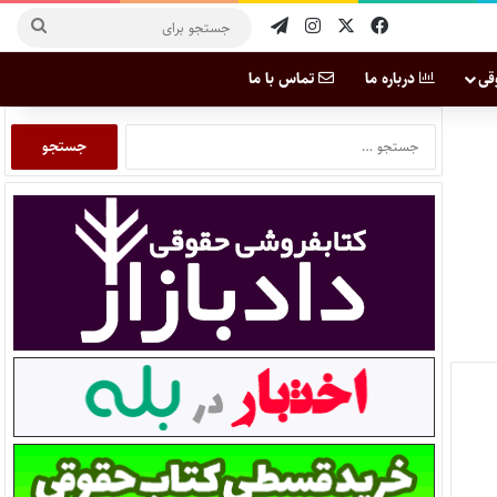
قی
درباره ما
تماس با ما