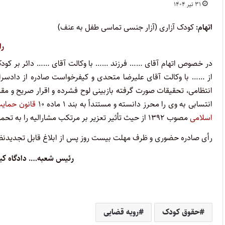
۳۱ تیر ۱۴۰۴
اتهام:
کودک آزاری (آزار جنسی تماسی طفل به عنف)
را
در خصوص اتهام آقای …… فرزند …… با وکالت آقای …… دائر بر کود
از …… با وکالت آقای علیرضا متحدی و کیفرخواست صادره از دادسرا
انتسابی به وی را محرز دانسته و مستنداً به بند ۱ ماده ۱۰
قانون حمایت
اسلامی
مصوب ۱۳۹۲ از حیث تأثیر تعزیر بر مرتکب مشارالیه را به تحمل دو سال حبس تعزیری درجه ۵ محکوم می‌نماید.
رأی صادره حضوری و ظرف مهلت بیست روز پس از ابلاغ قابل تجدیدنظر
رئیس شعبه…. دادگاه ک
حقوق کودک
رویه قضایی