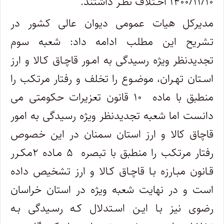
۱۴۰۰/۱۱/۱۰ اخـتلاف نظـر داشتند.
مدیرکل هیات عمومی دیوان عالی کشور در
تشریح این مطلب ادامه داد: شعبه سوم
تجدیدنظر ویژه رسیدگی به امـور قاچـاق کـالا و ارز
اسـتان تهـران، موضـوع را تخلف و رفتار مرتکب را
منطبق با ماده ۱۰ قانون تعزیرات حکومتی می
دانست اما شعبه تجدیدنظر ویژه رسیدگی به امور
قاچاق کالا و ارز استان سمنان در این خصوص
رفتار مرتکب را منطبق با تبصره ۵ مـاده ۲مکـرر
قـانون مبـارزه بـا قاچـاق کـالا و ارز تشخیص داده
است و در نهایت شعبه ویژه در استان خراسان
رضوی نیز بـا ایـن اسـتدلال کـه رسـیدگی بـه