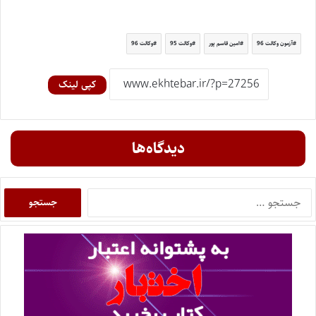
آزمون وکالت 96
امین قاسم پور
وکالت 95
وکالت 96
کپی لینک
دیدگاه‌ها