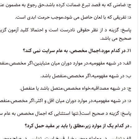
ج: ضامنی که به قصد تبرع ضمانت کرده باشد،حق رجوع به مضمون عنه 
د: تفریقی که با لعان حاصل می شود،موجب حرمت ابدی است.
پاسخ: گزینه د از نظر حقوقی نادرست است و احتمالا کلید آزمون گزی
صحیح می باشد
.
۱۱ـ در کدام مورد،اجمال مخصص، به عام سرایت نمی کند؟
الف: در شبهه مفهومیه،در موارد دوران میان متباینین،اگر مخصص،منف
ب: در شبهه مفهومیه،اگر مخصص،منفصل باشد.
ج: در شبهه مصداقیه،خواه مخصص،متصل باشد یا منفصل.
د: در شبهه مفهومیه،در موارد دوران میان اقل و اکثر،اگر مخصص،منفص
پاسخ: گزینه د صحیح است(.
تنها استثنایی که اجمال مخصص به عام س
ـ در کدام یک از موارد زیر،مطلق را باید بر مقید حمل کرد؟
الف: تدلیس در معامله موجب خیار فسخ است.ـ تدلیس در صلح،موجب