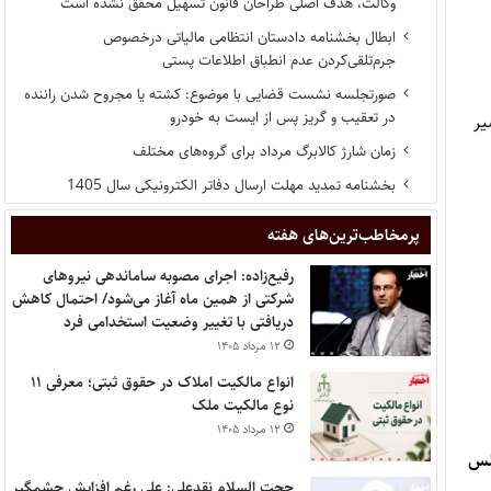
وکالت، هدف اصلی طراحان قانون تسهیل محقق نشده است
ابطال بخشنامه دادستان انتظامی مالیاتی درخصوص
جرم‌تلقی‌کردن عدم انطباق اطلاعات پستی
صورتجلسه نشست قضایی با موضوع: کشته یا مجروح شدن راننده
در تعقیب و گریز پس از ایست به خودرو
یر
زمان شارژ کالابرگ مرداد برای گروه‌های مختلف
بخشنامه تمدید مهلت ارسال دفاتر الکترونیکی سال 1405
پر‌مخاطب‌ترین‌های هفته
رفیع‌زاده: اجرای مصوبه ساماندهی نیروهای
شرکتی از همین ماه آغاز می‌شود/ احتمال کاهش
دریافتی با تغییر وضعیت استخدامی فرد
۱۲ مرداد ۱۴۰۵
انواع مالکیت املاک در حقوق ثبتی؛ معرفی ۱۱
نوع مالکیت ملک
۱۲ مرداد ۱۴۰۵
جلس
حجت السلام نقدعلی: علی رغم افزایش چشمگیر