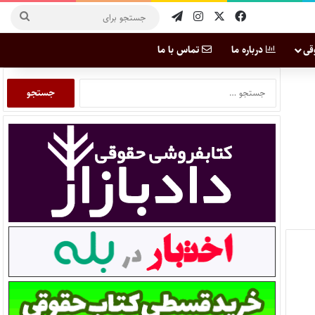
قی
درباره ما
تماس با ما