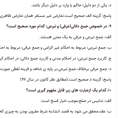
د: یکی از دو دلیل؛ حاکم یا وارد بر دلیل دیگر باشد.
پاسخ: گزینه الف صحیح است.
تعارض غیر مستقر همان تعارض ظاهری
۹- در خصوص جمع دلالی(عرفی) و تبرعی؛ کدام مورد صحیح است؟
الف: جمع تبرعی و عرفی به یک معنی هستند.
ب: جمع تبرعی؛ مربوط به احکام غیر الزامی و جمع عرفی؛ مربوط به احک
ج: کاربرد جمع تبرعی؛ در احکام مدنی و کاربرد جمع دلالی؛ در احکام ک
د: جمع عرفی برخلاف جمع تبرعی،بر پایه ی شاهد و قرینه لفظی صورت 
پاسخ: گزینه د صحیح است.(
مطابق نظر کانون در سال
۹۷
)
۱۰ـ کدام یک ازعبارت های زیر قابل مفهوم گیری است؟
الف: تدلیس در صلح،موجب خیار فسخ است.
ب: عقد،محقق می شود به قصد انشا،به شرط مقرون بودن به چیزی که 