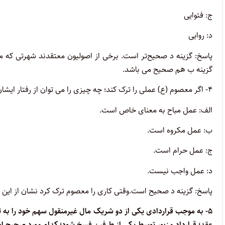
ج: فتوایی
د: روایی
پاسخ: گزینه
د
صحیح
تر
است.
برخی از اصولیون معتقدند شهرتی که 
گزینه ب هم صحیح می باشد
.
۴- اگر معصوم (ع) عملی را ترک کند؛ چه چیزی را می توان از رفتار ایشان استنباط کرد؟
الف: عمل مباح به معنای خاص است.
ب: عمل مکروه است.
ج: عمل حرام است.
د: عمل واجب نیست.
پاسخ: گزینه د صحیح است.
وقتی کاری را معصوم ترک کرد نشان از این
۵- به موجب قراردادی یکی از دو شریک مال غیرمنقول سهم خود را به
عقد؛ قرارداد مزبور توسط یکی از طرفین فسخ شود؛ کدام مورد صحیح 