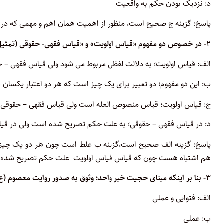
د: نزدیک بودن حکم به واقعیت
پاسخ: گزینه ج صحیح است
، منظور از اهمیت همان اهم و مهمی که در
۲- در خصوص دو مفهوم «قیاس اولویت» و «قیاس فقهی- حقوقی (تمثیل)؛ کدام مورد صحیح است؟
الف: قیاس اولویت؛ به دلالت لفظی مربوط می شود ولی قیاس فقهی – حق
ب: این دو مفهوم؛ دو تعبیر برای یک چیز است که هر دو اعتبار یکسان د
ج: قیاس اولویت؛ قیاس منصوص العله است ولی قیاس فقهی – حقوقی؛ 
د: در قیاس فقهی – حقوقی؛ به علت حکم تصریح شده است ولی در ق
پاسخ: گزینه
الف
صحیح است
،گزینه ب علط است چون هر دو یک چیز ن
هم اشتباه هست چون که قیاس قیاس اولویت علت حکم تصریح شده
۳- بنا بر اینکه مبنای حجیت خبر واحد؛ وثوق به صدور روایت معصوم (ع) باشد؛ کدام یک از انواع شهرت جبران کننده ضعف سند خبر واحد است؟
الف: فتوایی و عملی
ب: عملی