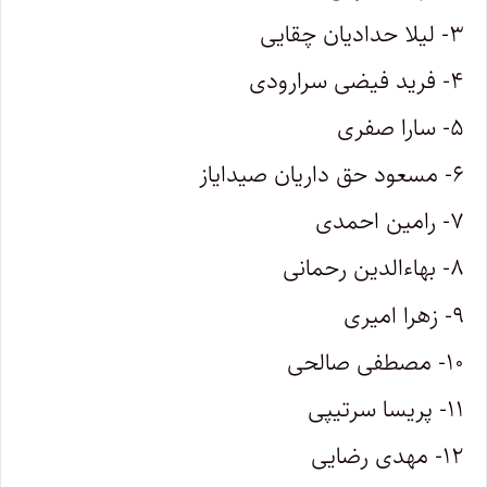
۳- لیلا حدادیان چقایی
۴- فرید فیضی سرارودی
۵- سارا صفری
۶- مسعود حق داریان صیدایاز
۷- رامین احمدی
۸- بهاءالدین رحمانی
۹- زهرا امیری
۱۰- مصطفی صالحی
۱۱- پریسا سرتیپی
۱۲- مهدی رضایی