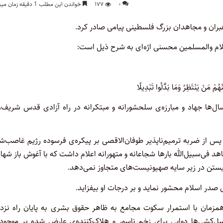
۰
۱۷۷
خواندن این مطلب 1 دقیقه زمان میبرد
بران و مجاهدان بزرگ فلسطینی پیامی صادر کرد.
اسلام والمسلمین محسنی اژه‌ای به شرح ذیل است:
ْ مَنْ یَنْتَظِرُ وَمَا بَدَّلُوا تَبْدِیلًا
‌ها جهاد و مبارزه‌ی سلحشورانه و مبتکرانه در راه آزادی قدس شریف، 
 از ضربه ترمیم‌ناپذیر طوفان‌الاقصی بر پیکره‌ی فرسوده رژیم غاصب‌شا
جاهد فی‌سبیل‌الله بارها شجاعانه و متهورانه اعلام داشت که با آغوش باز شه
 زیستن در زیر سایه صهیونیست‌های متجاوز نمی‌دهد.
 صدر اسلام محشور نماید و بر درجات او بیفزاید.
همزمان با استمرار سکوت مجامع به ظاهر حقوق بشری به پایان راه نزد
ل‌کشی‌ها دوایی برای زخم ناسور و هلاک‌کننده‌ی عارض شده بر موجود