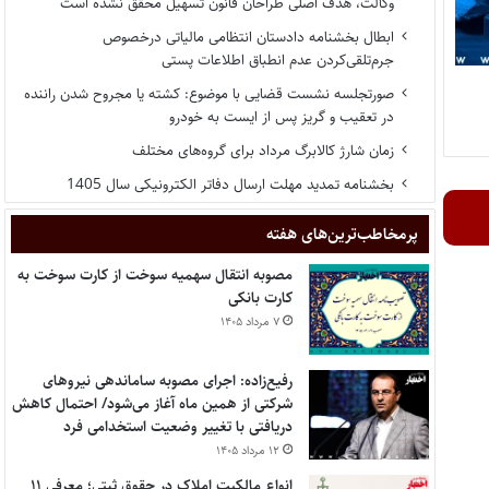
وکالت، هدف اصلی طراحان قانون تسهیل محقق نشده است
ابطال بخشنامه دادستان انتظامی مالیاتی درخصوص
جرم‌تلقی‌کردن عدم انطباق اطلاعات پستی
صورتجلسه نشست قضایی با موضوع: کشته یا مجروح شدن راننده
در تعقیب و گریز پس از ایست به خودرو
زمان شارژ کالابرگ مرداد برای گروه‌های مختلف
بخشنامه تمدید مهلت ارسال دفاتر الکترونیکی سال 1405
پر‌مخاطب‌ترین‌های هفته
مصوبه انتقال سهمیه سوخت از کارت سوخت به
کارت بانکی
۷ مرداد ۱۴۰۵
رفیع‌زاده: اجرای مصوبه ساماندهی نیروهای
شرکتی از همین ماه آغاز می‌شود/ احتمال کاهش
دریافتی با تغییر وضعیت استخدامی فرد
۱۲ مرداد ۱۴۰۵
انواع مالکیت املاک در حقوق ثبتی؛ معرفی ۱۱