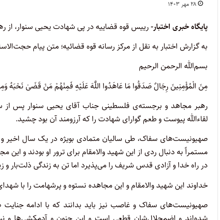
۲۸ مهر ۱۴۰۳
پایگاه خبری اختبار-
رییس قوه قضاییه در پی شهادت یحیی سنوار، از ره
به گزارش اختبار به نقل از مرکز رسانه قوه قضائیه؛ متن پیام حجت‌ال
بسم‌الله الرحمن الرحیم
مِنَ الْمُؤْمِنِینَ رِجَالٌ صَدَقُوا مَا عَاهَدُوا اللَّهَ عَلَیْهِ فَمِنْهُمْ مَنْ قَضَیٰ نَحْبَهُ وَمِنْهُم
رهبر مجاهد و برجسته‌ی فلسطینی جناب آقای یحیی سنوار پس از سال
لقاءالله پیوست و طعم گوارای شهادت را که آرزومند آن بود چشید.
صهیونیست‌های سفاک، طی سالیان متمادی بویژه در یک سال اخیر و پس
مستمراً به دنبال ردی از این شهید والامقام برای ترور او بودند و این م
در راه خدا و آزادی قدس شریف را می‌پذیرد اما تن به زندگی ذلت‌بار و
خداوند این شهید والامقام و این مجاهده نستوه و پرشهامت را با شهدای
صهیونیست‌های سفاک و غاصب نیز باید بدانند که با ادامه جنایت 
شده‌اند و اضمحلال‌شان قطعی است و این جنون و آدمکشی‌ها و نس