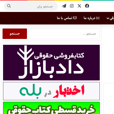
قی
درباره ما
تماس با ما