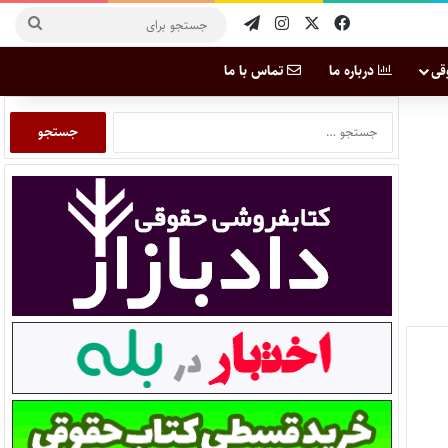
قی
درباره ما
تماس با ما