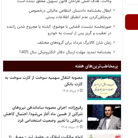
وکالت، هدف اصلی طراحان قانون تسهیل محقق نشده است
ابطال بخشنامه دادستان انتظامی مالیاتی درخصوص
جرم‌تلقی‌کردن عدم انطباق اطلاعات پستی
صورتجلسه نشست قضایی با موضوع: کشته یا مجروح شدن راننده
در تعقیب و گریز پس از ایست به خودرو
زمان شارژ کالابرگ مرداد برای گروه‌های مختلف
بخشنامه تمدید مهلت ارسال دفاتر الکترونیکی سال 1405
پر‌مخاطب‌ترین‌های هفته
مصوبه انتقال سهمیه سوخت از کارت سوخت به
کارت بانکی
۷ مرداد ۱۴۰۵
رفیع‌زاده: اجرای مصوبه ساماندهی نیروهای
شرکتی از همین ماه آغاز می‌شود/ احتمال کاهش
دریافتی با تغییر وضعیت استخدامی فرد
۱۲ مرداد ۱۴۰۵
انواع مالکیت املاک در حقوق ثبتی؛ معرفی ۱۱