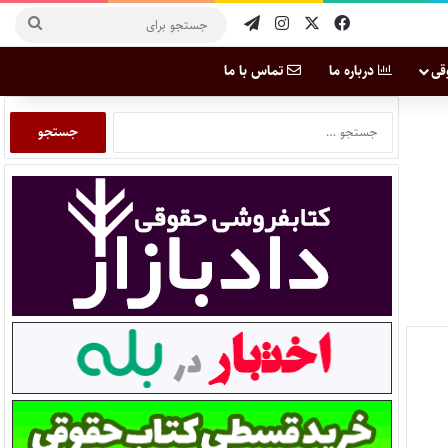
قی
درباره ما
تماس با ما