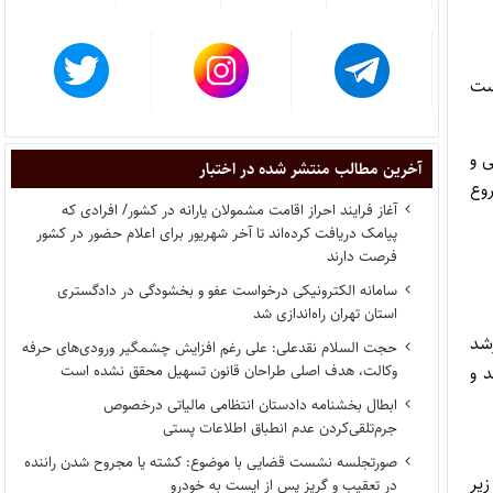
است
ولی با راهنمایی و
آخرین مطالب منتشر شده در اختبار
ده بود باز شروع
آغاز فرایند احراز اقامت مشمولان یارانه در کشور/ افرادی که
پیامک دریافت کرده‌اند تا آخر شهریور برای اعلام حضور در کشور
فرصت دارند
سامانه الکترونیکی درخواست عفو و بخشودگی در دادگستری
استان تهران راه‌اندازی شد
رشد
حجت السلام نقدعلی: علی رغم افزایش چشمگیر ورودی‌های حرفه
وکالت، هدف اصلی طراحان قانون تسهیل محقق نشده است
ند و
ابطال بخشنامه دادستان انتظامی مالیاتی درخصوص
جرم‌تلقی‌کردن عدم انطباق اطلاعات پستی
صورتجلسه نشست قضایی با موضوع: کشته یا مجروح شدن راننده
زیر
در تعقیب و گریز پس از ایست به خودرو