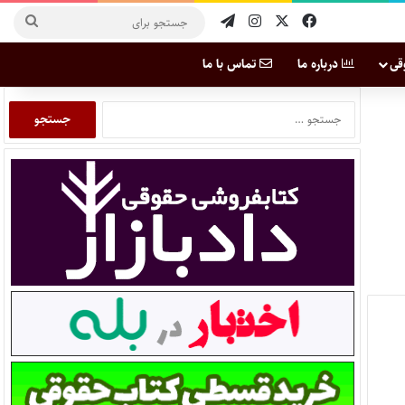
قی
درباره ما
تماس با ما