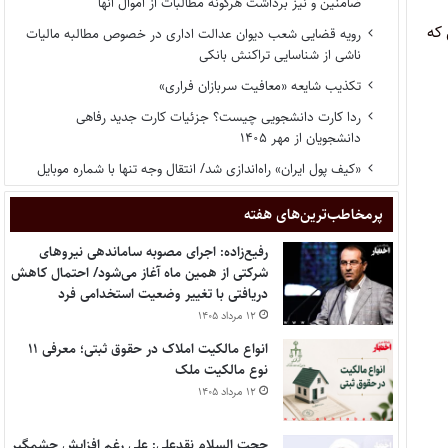
ضامنین و نیز برداشت هرگونه مطالبات از اموال آنها
 که
رویه قضایی شعب دیوان عدالت اداری در خصوص مطالبه مالیات
ناشی از شناسایی تراکنش بانکی
تکذیب شایعه «معافیت سربازان فراری»
ردا کارت دانشجویی چیست؟ جزئیات کارت جدید رفاهی
دانشجویان از مهر ۱۴۰۵
«کیف پول ایران» راه‌اندازی شد/ انتقال وجه تنها با شماره موبایل
پر‌مخاطب‌ترین‌های هفته
رفیع‌زاده: اجرای مصوبه ساماندهی نیروهای
شرکتی از همین ماه آغاز می‌شود/ احتمال کاهش
دریافتی با تغییر وضعیت استخدامی فرد
۱۲ مرداد ۱۴۰۵
انواع مالکیت املاک در حقوق ثبتی؛ معرفی ۱۱
نوع مالکیت ملک
۱۲ مرداد ۱۴۰۵
حجت السلام نقدعلی: علی رغم افزایش چشمگیر