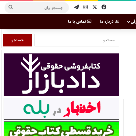
قی
درباره ما
تماس با ما