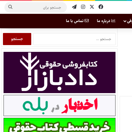
قی
درباره ما
تماس با ما