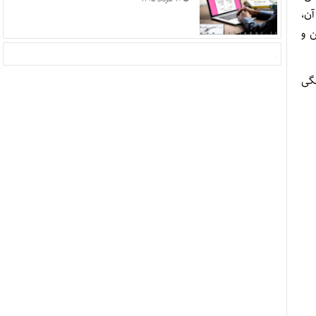
آن،
ن و
د را مدیون پدر بزرگوارم هستم، چراکه این افتخار را داشتم از سن ۱۸سالگی