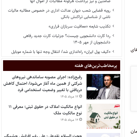
ضامنین و نیز برداشت هرگونه مطالبات از اموال آنها
رویه قضایی شعب دیوان عدالت اداری در خصوص مطالبه مالیات
ناشی از شناسایی تراکنش بانکی
تکذیب شایعه «معافیت سربازان فراری»
ردا کارت دانشجویی چیست؟ جزئیات کارت جدید رفاهی
دانشجویان از مهر ۱۴۰۵
های
«کیف پول ایران» راه‌اندازی شد/ انتقال وجه تنها با شماره موبایل
پر‌مخاطب‌ترین‌های هفته
رفیع‌زاده: اجرای مصوبه ساماندهی نیروهای
شرکتی از همین ماه آغاز می‌شود/ احتمال کاهش
دریافتی با تغییر وضعیت استخدامی فرد
۱۲ مرداد ۱۴۰۵
انواع مالکیت املاک در حقوق ثبتی؛ معرفی ۱۱
نوع مالکیت ملک
۱۲ مرداد ۱۴۰۵
ان
حجت السلام نقدعلی: علی رغم افزایش چشمگیر