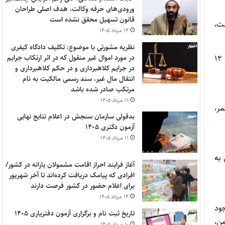
ورودی‌های حرفه وکالت، هدف اصلی طراحان
قانون تسهیل محقق نشده است
ت،
۱۴ مرداد ۱۴۰۵
نظریه مشورتی با موضوع: تکلیف دادگاه کیفری
از نظر زمانی، هر روز ساعت ۵ صبح بیدار می‌شدم و به‌طور میانگین روزانه ۱۰ ساعت مطالعه داشتم، در چهار ماه منتهی به آزمون، این میزان به ۱۲
در مورد اموال غیر منقول که در اثر ارتکاب جرایم
در جرایم کلاهبرداری و در حکم کلاهبرداری و
انتقال مال غیر، سند رسمی مالکیت به نام
مرتکب صادر شده باشد
۱۱ مرداد ۱۴۰۵
مر،
بدقولی سازمان سنجش در اعلام نتایج نهایی
آزمون دکتری ۱۴۰۵
۱۱ مرداد ۱۴۰۵
 به
آغاز فرایند احراز اقامت مشمولان یارانه در کشور/
افرادی که پیامک دریافت کرده‌اند تا آخر شهریور
برای اعلام حضور در کشور فرصت دارند
۱۴ مرداد ۱۴۰۵
جود
تاریخ ثبت نام و برگزاری آزمون دفتریاری ۱۴۰۵
من،
۱۰ مرداد ۱۴۰۵