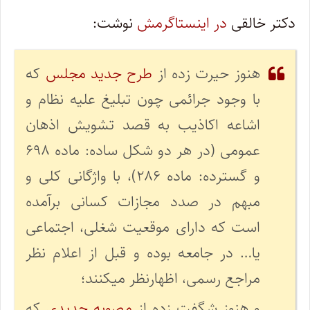
دکتر خالقی
در اینستاگرمش
نوشت:
هنوز حیرت زده از
طرح جدید مجلس
که
با وجود جرائمی چون تبلیغ علیه نظام و
اشاعه اکاذیب به قصد تشویش اذهان
عمومی (در هر دو شکل ساده: ماده ۶۹۸
و گسترده: ماده ۲۸۶)، با واژگانی کلی و
مبهم در صدد مجازات کسانی برآمده
است که دارای موقعیت شغلی، اجتماعی
یا… در جامعه بوده و قبل از اعلام نظر
مراجع رسمی، اظهارنظر میکنند؛
و هنوز شگفت زده از
مصوبه جدیدی
که