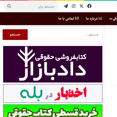
قی
درباره ما
تماس با ما