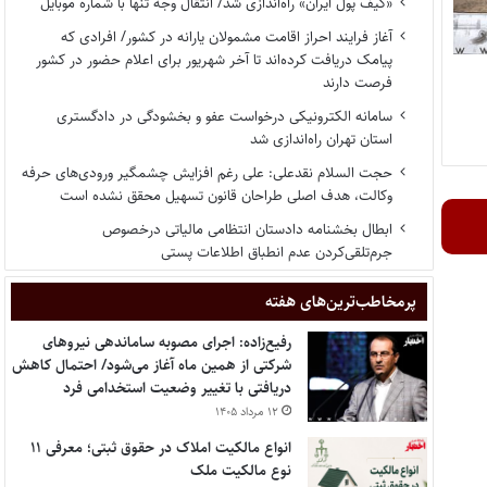
«کیف پول ایران» راه‌اندازی شد/ انتقال وجه تنها با شماره موبایل
آغاز فرایند احراز اقامت مشمولان یارانه در کشور/ افرادی که
پیامک دریافت کرده‌اند تا آخر شهریور برای اعلام حضور در کشور
فرصت دارند
سامانه الکترونیکی درخواست عفو و بخشودگی در دادگستری
استان تهران راه‌اندازی شد
حجت السلام نقدعلی: علی رغم افزایش چشمگیر ورودی‌های حرفه
وکالت، هدف اصلی طراحان قانون تسهیل محقق نشده است
ابطال بخشنامه دادستان انتظامی مالیاتی درخصوص
جرم‌تلقی‌کردن عدم انطباق اطلاعات پستی
پر‌مخاطب‌ترین‌های هفته
رفیع‌زاده: اجرای مصوبه ساماندهی نیروهای
شرکتی از همین ماه آغاز می‌شود/ احتمال کاهش
دریافتی با تغییر وضعیت استخدامی فرد
۱۲ مرداد ۱۴۰۵
انواع مالکیت املاک در حقوق ثبتی؛ معرفی ۱۱
نوع مالکیت ملک