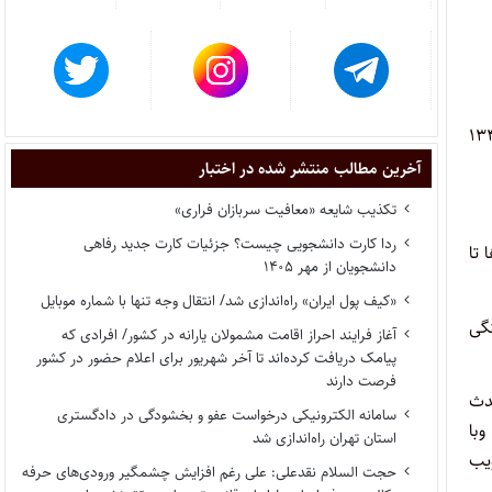
فاع یکصد و پنجاه سانتی‌متر از سطح آب در آخرین نقطه پیشرفت آب دریا در سال ۱۳۴۲
آخرین مطالب منتشر شده در اختبار
تکذیب شایعه «معافیت سربازان فراری»
ردا کارت دانشجویی چیست؟ جزئیات کارت جدید رفاهی
ارها تا
دانشجویان از مهر ۱۴۰۵
«کیف پول ایران» راه‌اندازی شد/ انتقال وجه تنها با شماره موبایل
شرفتگی
آغاز فرایند احراز اقامت مشمولان یارانه در کشور/ افرادی که
پیامک دریافت کرده‌اند تا آخر شهریور برای اعلام حضور در کشور
فرصت دارند
دث
سامانه الکترونیکی درخواست عفو و بخشودگی در دادگستری
وبا
استان تهران راه‌اندازی شد
یب
حجت السلام نقدعلی: علی رغم افزایش چشمگیر ورودی‌های حرفه