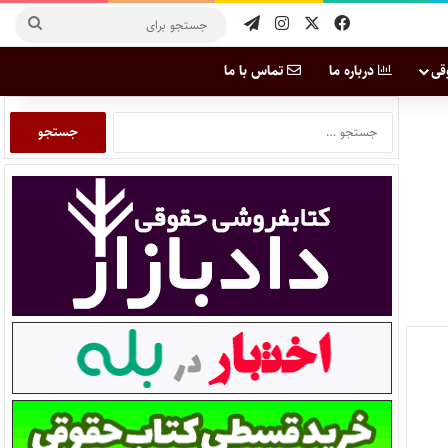
قی
درباره ما
تماس با ما