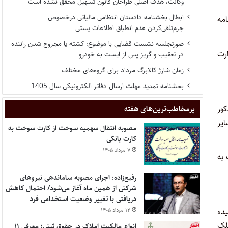
وکالت، هدف اصلی طراحان قانون تسهیل محقق نشده است
ابطال بخشنامه دادستان انتظامی مالیاتی درخصوص
امه
جرم‌تلقی‌کردن عدم انطباق اطلاعات پستی
صورتجلسه نشست قضایی با موضوع: کشته یا مجروح شدن راننده
رت
در تعقیب و گریز پس از ایست به خودرو
زمان شارژ کالابرگ مرداد برای گروه‌های مختلف
بخشنامه تمدید مهلت ارسال دفاتر الکترونیکی سال 1405
ور
پر‌مخاطب‌ترین‌های هفته
یر
مصوبه انتقال سهمیه سوخت از کارت سوخت به
کارت بانکی
۷ مرداد ۱۴۰۵
موضوع تصویب‌نامه شماره ۴۱۷۲۰-۴۲.۷.۱۳) ملک به
رفیع‌زاده: اجرای مصوبه ساماندهی نیروهای
شرکتی از همین ماه آغاز می‌شود/ احتمال کاهش
دریافتی با تغییر وضعیت استخدامی فرد
یده
۱۲ مرداد ۱۴۰۵
لک
انواع مالکیت املاک در حقوق ثبتی؛ معرفی ۱۱