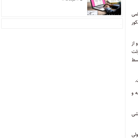
 اشخاص در اراضی
کور
 از
لت
وسط
.
ه و
کشی
ولی