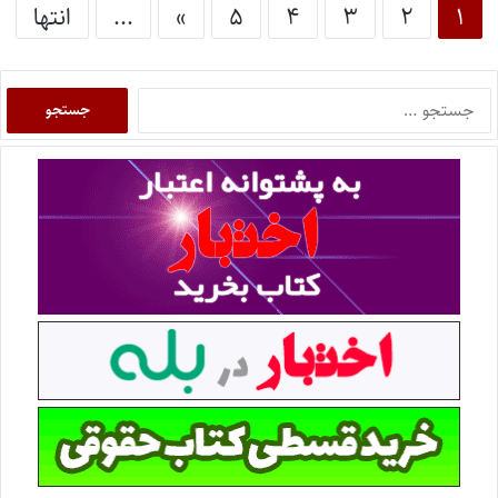
۱
۲
۳
۴
۵
»
...
انتها