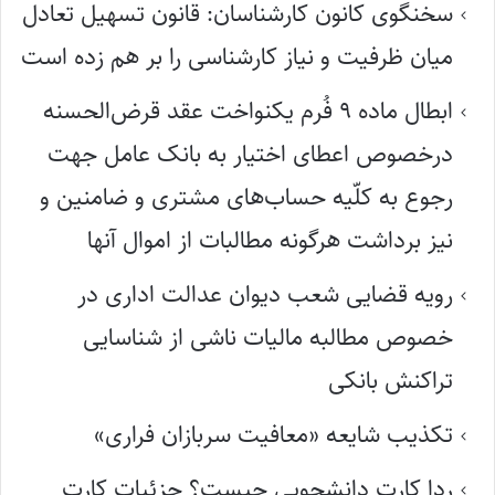
سخنگوی کانون کارشناسان: قانون تسهیل تعادل
میان ظرفیت و نیاز کارشناسی را بر هم زده است
ابطال ماده ۹ فُرم یکنواخت عقد قرض‌الحسنه
درخصوص اعطای اختیار به بانک عامل جهت
رجوع به کلّیه حساب‌های مشتری و ضامنین و
نیز برداشت هرگونه مطالبات از اموال آنها
رویه قضایی شعب دیوان عدالت اداری در
خصوص مطالبه مالیات ناشی از شناسایی
تراکنش بانکی
تکذیب شایعه «معافیت سربازان فراری»
ردا کارت دانشجویی چیست؟ جزئیات کارت