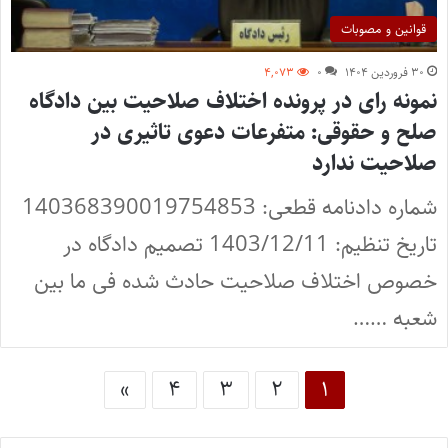
قوانین و مصوبات
۳۰ فروردین ۱۴۰۴
۰
۴,۰۷۳
نمونه رای در پرونده اختلاف صلاحیت بین دادگاه
صلح و حقوقی: متفرعات دعوی تاثیری در
صلاحیت ندارد
شماره دادنامه قطعی: 140368390019754853
تاریخ تنظیم: 1403/12/11 تصمیم دادگاه در
خصوص اختلاف صلاحیت حادث شده فی ما بین
شعبه ……
»
۴
۳
۲
۱