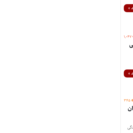
 »
۱,۰۴۷
ی
 »
۳۴۵
ان
دگی