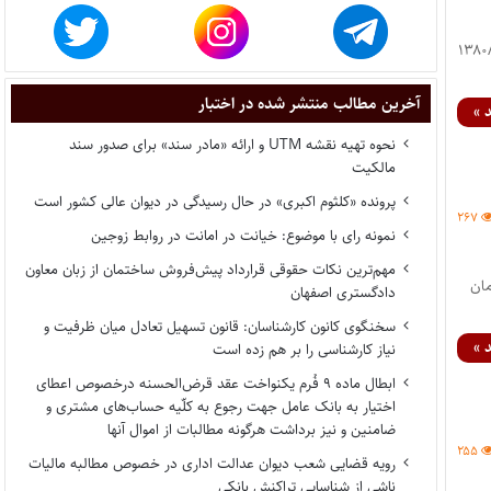
۱ قانون تجارت نظامنامه ماده ۱۹ تجارت مصوب ۱۳۸۰/۱۱/۱۹
آخرین مطالب منتشر شده در اختبار
 »
نحوه تهیه نقشه UTM و ارائه «مادر سند» برای صدور سند
مالکیت
پرونده «کلثوم اکبری» در حال رسیدگی در دیوان عالی کشور است
۲۶۷
نمونه رای با موضوع: خیانت در امانت در روابط زوجین
مهم‌ترین نکات حقوقی قرارداد پیش‌فروش ساختمان از زبان معاون
مان
دادگستری اصفهان
سخنگوی کانون کارشناسان: قانون تسهیل تعادل میان ظرفیت و
 »
نیاز کارشناسی را بر هم زده است
ابطال ماده ۹ فُرم یکنواخت عقد قرض‌الحسنه درخصوص اعطای
اختیار به بانک عامل جهت رجوع به کلّیه حساب‌های مشتری و
ضامنین و نیز برداشت هرگونه مطالبات از اموال آنها
۲۵۵
رویه قضایی شعب دیوان عدالت اداری در خصوص مطالبه مالیات
ناشی از شناسایی تراکنش بانکی