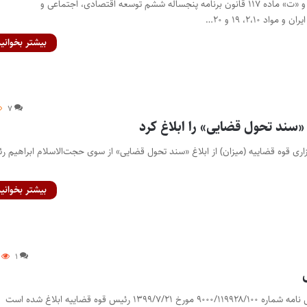
در راستای بندهای «الف» و «ت» ماده ۱۱۷ قانون برنامه پنجساله ششم توسعه اقتصادی، اجتماعی و
د ۲،۱۰، ۱۹ و ۲۰…
بیشتر بخوانید
۷
«سند تحول قضایی» را ابلاغ کرد
زاری قوه قضاییه (میزان) از ابلاغ «سند تحول قضایی» از سوی حجت‌الاسلام ابراهیم ر
بیشتر بخوانید
۱
۱ رئیس قوه قضاییه ابلاغ شده است