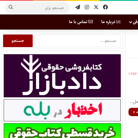
قی
درباره ما
تماس با ما
۱,۷۵۶
جعل…
 »