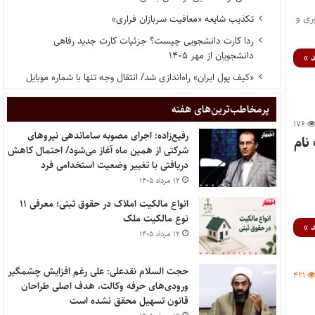
ری و
تکذیب شایعه «معافیت سربازان فراری»
ردا کارت دانشجویی چیست؟ جزئیات کارت جدید رفاهی
دانشجویان از مهر ۱۴۰۵
 »
«کیف پول ایران» راه‌اندازی شد/ انتقال وجه تنها با شماره موبایل
پر‌مخاطب‌ترین‌های هفته
۱۷۶
رفیع‌زاده: اجرای مصوبه ساماندهی نیروهای
نام
شرکتی از همین ماه آغاز می‌شود/ احتمال کاهش
دریافتی با تغییر وضعیت استخدامی فرد
۱۲ مرداد ۱۴۰۵
انواع مالکیت املاک در حقوق ثبتی؛ معرفی ۱۱
نوع مالکیت ملک
 »
۱۲ مرداد ۱۴۰۵
حجت السلام نقدعلی: علی رغم افزایش چشمگیر
۴۲۱
ورودی‌های حرفه وکالت، هدف اصلی طراحان
قانون تسهیل محقق نشده است