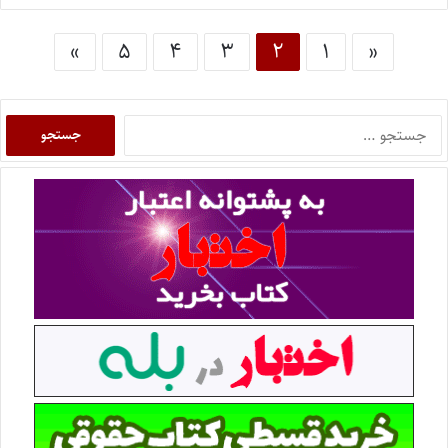
»
۵
۴
۳
۲
۱
«