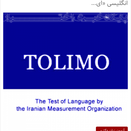
انگلیسی «ای…
آزمون زبان دکتری