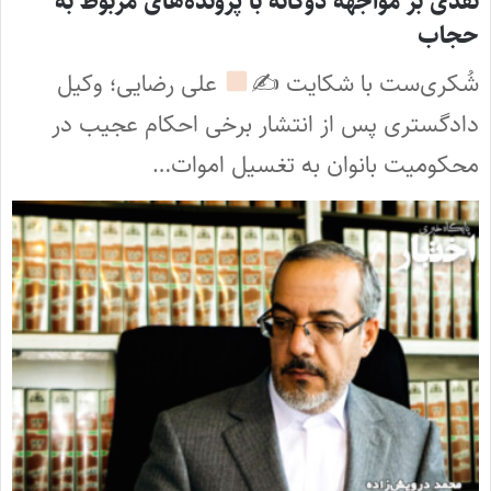
نقدی بر مواجهه دوگانه با پرونده‌های مربوط به
حجاب
شُکری‏‌ست با شکایت ✍
علی رضایی؛ وکیل
دادگستری پس از انتشار برخی احکام عجیب در
محکومیت بانوان به تغسیل اموات…