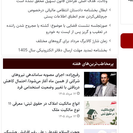
وکالت، هدف اصلی طراحان قانون تسهیل محقق نشده است
ابطال بخشنامه دادستان انتظامی مالیاتی درخصوص
جرم‌تلقی‌کردن عدم انطباق اطلاعات پستی
صورتجلسه نشست قضایی با موضوع: کشته یا مجروح شدن راننده
در تعقیب و گریز پس از ایست به خودرو
زمان شارژ کالابرگ مرداد برای گروه‌های مختلف
بخشنامه تمدید مهلت ارسال دفاتر الکترونیکی سال 1405
پر‌مخاطب‌ترین‌های هفته
رفیع‌زاده: اجرای مصوبه ساماندهی نیروهای
شرکتی از همین ماه آغاز می‌شود/ احتمال کاهش
دریافتی با تغییر وضعیت استخدامی فرد
۱۲ مرداد ۱۴۰۵
انواع مالکیت املاک در حقوق ثبتی؛ معرفی ۱۱
نوع مالکیت ملک
۱۲ مرداد ۱۴۰۵
حجت السلام نقدعلی: علی رغم افزایش چشمگیر