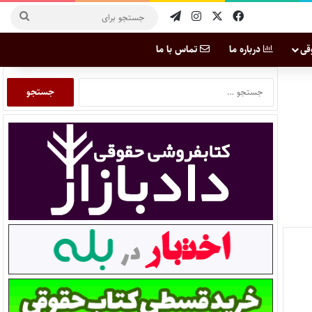
قی
درباره ما
تماس با ما