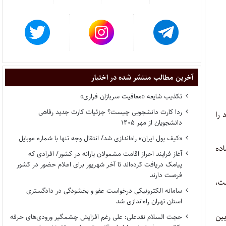
آخرین مطالب منتشر شده در اختبار
تکذیب شایعه «معافیت سربازان فراری»
ردا کارت دانشجویی چیست؟ جزئیات کارت جدید رفاهی
، انصراف خود را
دانشجویان از مهر ۱۴۰۵
«کیف پول ایران» راه‌اندازی شد/ انتقال وجه تنها با شماره موبایل
اده
آغاز فرایند احراز اقامت مشمولان یارانه در کشور/ افرادی که
پیامک دریافت کرده‌اند تا آخر شهریور برای اعلام حضور در کشور
فرصت دارند
وضوع ماده (۱۴) مکرر قانون و تبصره (۱) آن است،
سامانه الکترونیکی درخواست عفو و بخشودگی در دادگستری
استان تهران راه‌اندازی شد
یین
حجت السلام نقدعلی: علی رغم افزایش چشمگیر ورودی‌های حرفه