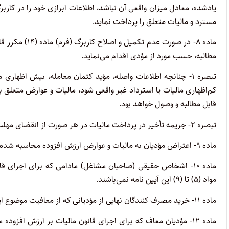
یادشده، معادل میزان واقعی آن نباشد، اطلاعات ابرازی خود را در کاربر
مسترد و مالیات متعلق را پرداخت نماید.
ماده ۸- در صور
مطالبه، حسب مورد از مؤدی اقدام می‌نماید.
تبصره ۱- چنانچه اطلاعات واصله، مؤید کتمان معامله، بیش اظه
قابل مطالبه و وصول خواهد بود.
تبصره ۲- جریمه تأخیر در پرداخت مالیات در هر صورت از انقضای مهلت ماده (۴) قانون مالیات بر ارزش افزوده مصوب ۱۴۰۰ محاسبه خواهد شد.
ماده ۹- اعتراض مؤدیان به مالیات و عوارض ارزش افزوده محاسبه شده توسط سازمان، حسب مقررات مربوط قابل رسیدگی می‌باشد.
مواد (۵) تا (۹) این آیین نامه نمی‌باشند.
ماده ۱۱- خرید مصرف کنندگان نهایی از مؤدیانی که از معافیت موضوع این آیین نامه استفاده می نمایند، مشمول مقررات ماده (۱۸) قانون نمی‌باشد.