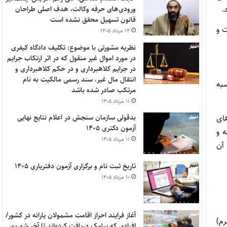
.
ورودی‌های حرفه وکالت، هدف اصلی طراحان
قانون تسهیل محقق نشده است
ت و
۱۴ مرداد ۱۴۰۵
نظریه مشورتی با موضوع: تکلیف دادگاه کیفری
در مورد اموال غیر منقول که در اثر ارتکاب جرایم
در جرایم کلاهبرداری و در حکم کلاهبرداری و
انتقال مال غیر، سند رسمی مالکیت به نام
سبه
مرتکب صادر شده باشد
۱۱ مرداد ۱۴۰۵
بدقولی سازمان سنجش در اعلام نتایج نهایی
مانه های
آزمون دکتری ۱۴۰۵
 و
۱۱ مرداد ۱۴۰۵
آن
تاریخ ثبت نام و برگزاری آزمون دفتریاری ۱۴۰۵
۱۰ مرداد ۱۴۰۵
آغاز فرایند احراز اقامت مشمولان یارانه در کشور/
 (فرم)
افرادی که پیامک دریافت کرده‌اند تا آخر شهریور