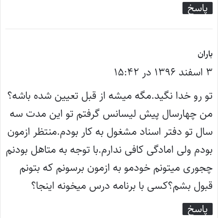
پاسخ
گ
باران
۳ اسفند ۱۳۹۶ در ۱۵:۴۲
ف
ت
تو رو خدا نگید.مگه میشه از قبل تعیین شده باشه؟
:
من چهارسال پیش لیسانس گرفتم تو این مدت سه
سال تو دفتر اسناد مشغول به کار بودم.منتظر ازمون
بودم ولی امادگی کافی ندارم.با توجه به متاهل بودنم
چجوری میتونم خودمو به ازمون برسونم که بتونم
قبول بشم؟کسی با برنامه درس میخونه اینجا؟
پاسخ