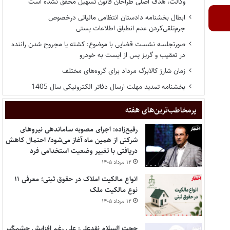
وکالت، هدف اصلی طراحان قانون تسهیل محقق نشده است
ابطال بخشنامه دادستان انتظامی مالیاتی درخصوص
جرم‌تلقی‌کردن عدم انطباق اطلاعات پستی
صورتجلسه نشست قضایی با موضوع: کشته یا مجروح شدن راننده
در تعقیب و گریز پس از ایست به خودرو
زمان شارژ کالابرگ مرداد برای گروه‌های مختلف
بخشنامه تمدید مهلت ارسال دفاتر الکترونیکی سال 1405
پر‌مخاطب‌ترین‌های هفته
رفیع‌زاده: اجرای مصوبه ساماندهی نیروهای
شرکتی از همین ماه آغاز می‌شود/ احتمال کاهش
دریافتی با تغییر وضعیت استخدامی فرد
۱۲ مرداد ۱۴۰۵
انواع مالکیت املاک در حقوق ثبتی؛ معرفی ۱۱
نوع مالکیت ملک
۱۲ مرداد ۱۴۰۵
حجت السلام نقدعلی: علی رغم افزایش چشمگیر