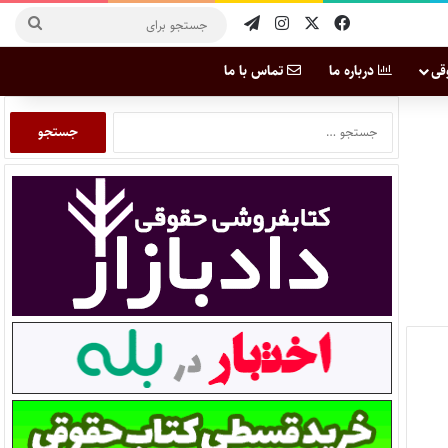
قی
درباره ما
تماس با ما