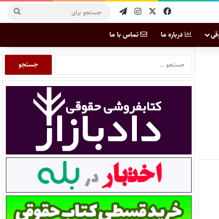
قی
درباره ما
تماس با ما