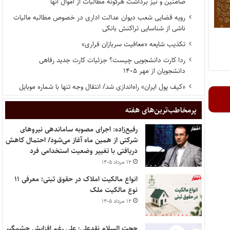
ضامنین و نیز برداشت هرگونه مطالبات از اموال آنها
رویه قضایی شعب دیوان عدالت اداری در خصوص مطالبه مالیات
ناشی از شناسایی تراکنش بانکی
تکذیب شایعه «معافیت سربازان فراری»
ردا کارت دانشجویی چیست؟ جزئیات کارت جدید رفاهی
دانشجویان از مهر ۱۴۰۵
«کیف پول ایران» راه‌اندازی شد/ انتقال وجه تنها با شماره موبایل
پر‌مخاطب‌ترین‌های هفته
رفیع‌زاده: اجرای مصوبه ساماندهی نیروهای
شرکتی از همین ماه آغاز می‌شود/ احتمال کاهش
دریافتی با تغییر وضعیت استخدامی فرد
۱۲ مرداد ۱۴۰۵
انواع مالکیت املاک در حقوق ثبتی؛ معرفی ۱۱
نوع مالکیت ملک
۱۲ مرداد ۱۴۰۵
حجت السلام نقدعلی: علی رغم افزایش چشمگیر