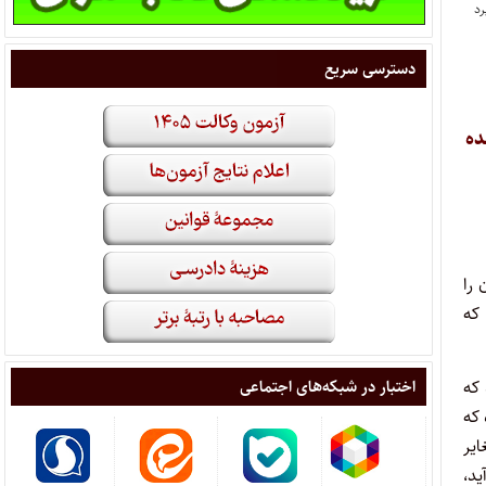
دسترسی سریع
ده
را
که
 که
اختبار در شبکه‌های اجتماعی
 که
یر
د،